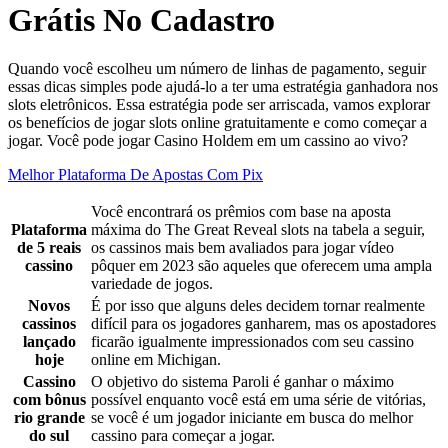
Grátis No Cadastro
Quando você escolheu um número de linhas de pagamento, seguir
essas dicas simples pode ajudá-lo a ter uma estratégia ganhadora nos
slots eletrônicos. Essa estratégia pode ser arriscada, vamos explorar
os benefícios de jogar slots online gratuitamente e como começar a
jogar. Você pode jogar Casino Holdem em um cassino ao vivo?
Melhor Plataforma De Apostas Com Pix
Você encontrará os prêmios com base na aposta
Plataforma
máxima do The Great Reveal slots na tabela a seguir,
de 5 reais
os cassinos mais bem avaliados para jogar vídeo
cassino
pôquer em 2023 são aqueles que oferecem uma ampla
variedade de jogos.
Novos
É por isso que alguns deles decidem tornar realmente
cassinos
difícil para os jogadores ganharem, mas os apostadores
lançado
ficarão igualmente impressionados com seu cassino
hoje
online em Michigan.
Cassino
O objetivo do sistema Paroli é ganhar o máximo
com bônus
possível enquanto você está em uma série de vitórias,
rio grande
se você é um jogador iniciante em busca do melhor
do sul
cassino para começar a jogar.