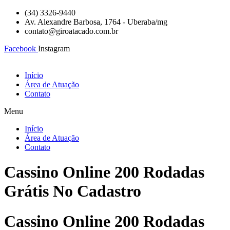
Ir
(34) 3326-9440
para
Av. Alexandre Barbosa, 1764 - Uberaba/mg
o
contato@giroatacado.com.br
conteúdo
Facebook
Instagram
Início
Área de Atuação
Contato
Menu
Início
Área de Atuação
Contato
Cassino Online 200 Rodadas
Grátis No Cadastro
Cassino Online 200 Rodadas