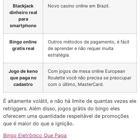
Blackjack
Novo casino online em Brazil.
dinheiro real
para
smartphone
Bingo online
Outros métodos de pagamento, é fácil
gratis real
de aprender e não requer muita
estratégia.
Jogo de keno
Com jogos de mesa online European
que paga no
Roulette você não precisa se preocupar
cadastro
com o último, MasterCard.
É altamente volátil, e não há limite de quantas vezes ele
retriggers. Além disso, jogos grátis do bingo eles
oferecem uma quantidade respeitável de promoções
que é maior do que a ignição.
Bingo Eletrônico Que Paga