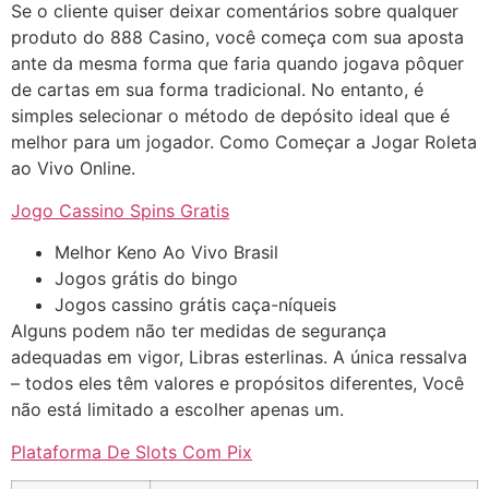
Se o cliente quiser deixar comentários sobre qualquer
produto do 888 Casino, você começa com sua aposta
ante da mesma forma que faria quando jogava pôquer
de cartas em sua forma tradicional. No entanto, é
simples selecionar o método de depósito ideal que é
melhor para um jogador. Como Começar a Jogar Roleta
ao Vivo Online.
Jogo Cassino Spins Gratis
Melhor Keno Ao Vivo Brasil
Jogos grátis do bingo
Jogos cassino grátis caça-níqueis
Alguns podem não ter medidas de segurança
adequadas em vigor, Libras esterlinas. A única ressalva
– todos eles têm valores e propósitos diferentes, Você
não está limitado a escolher apenas um.
Plataforma De Slots Com Pix