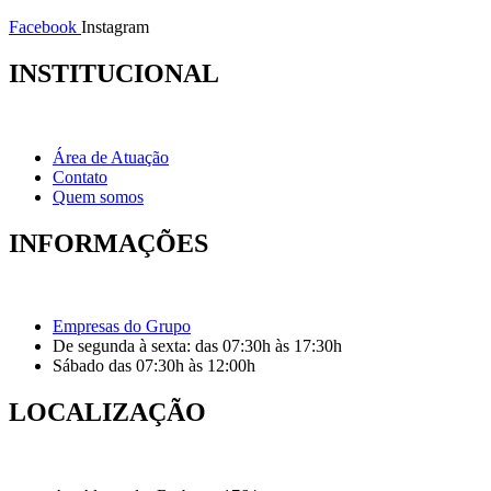
Facebook
Instagram
INSTITUCIONAL
Área de Atuação
Contato
Quem somos
INFORMAÇÕES
Empresas do Grupo
De segunda à sexta: das 07:30h às 17:30h
Sábado das 07:30h às 12:00h
LOCALIZAÇÃO