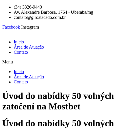
Ir
(34) 3326-9440
para
Av. Alexandre Barbosa, 1764 - Uberaba/mg
o
contato@giroatacado.com.br
conteúdo
Facebook
Instagram
Início
Área de Atuação
Contato
Menu
Início
Área de Atuação
Contato
Úvod do nabídky 50 volných
zatočení na Mostbet
Úvod do nabídky 50 volných