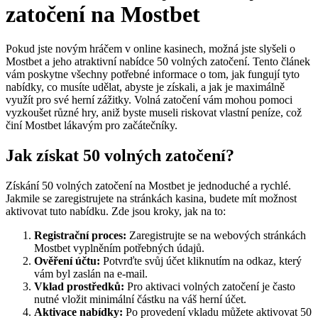
zatočení na Mostbet
Pokud jste novým hráčem v online kasinech, možná jste slyšeli o
Mostbet a jeho atraktivní nabídce 50 volných zatočení. Tento článek
vám poskytne všechny potřebné informace o tom, jak fungují tyto
nabídky, co musíte udělat, abyste je získali, a jak je maximálně
využít pro své herní zážitky. Volná zatočení vám mohou pomoci
vyzkoušet různé hry, aniž byste museli riskovat vlastní peníze, což
činí Mostbet lákavým pro začátečníky.
Jak získat 50 volných zatočení?
Získání 50 volných zatočení na Mostbet je jednoduché a rychlé.
Jakmile se zaregistrujete na stránkách kasina, budete mít možnost
aktivovat tuto nabídku. Zde jsou kroky, jak na to:
Registrační proces:
Zaregistrujte se na webových stránkách
Mostbet vyplněním potřebných údajů.
Ověření účtu:
Potvrďte svůj účet kliknutím na odkaz, který
vám byl zaslán na e-mail.
Vklad prostředků:
Pro aktivaci volných zatočení je často
nutné vložit minimální částku na váš herní účet.
Aktivace nabídky:
Po provedení vkladu můžete aktivovat 50