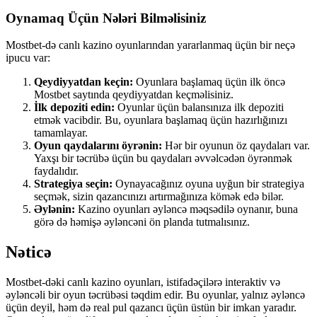
Oynamaq Üçün Nələri Bilməlisiniz
Mostbet-də canlı kazino oyunlarından yararlanmaq üçün bir neçə
ipucu var:
Qeydiyyatdan keçin:
Oyunlara başlamaq üçün ilk öncə
Mostbet saytında qeydiyyatdan keçməlisiniz.
İlk depoziti edin:
Oyunlar üçün balansınıza ilk depoziti
etmək vacibdir. Bu, oyunlara başlamaq üçün hazırlığınızı
tamamlayar.
Oyun qaydalarını öyrənin:
Hər bir oyunun öz qaydaları var.
Yaxşı bir təcrübə üçün bu qaydaları əvvəlcədən öyrənmək
faydalıdır.
Strategiya seçin:
Oynayacağınız oyuna uyğun bir strategiya
seçmək, sizin qazancınızı artırmağınıza kömək edə bilər.
Əylənin:
Kazino oyunları əyləncə məqsədilə oynanır, buna
görə də həmişə əyləncəni ön planda tutmalısınız.
Nəticə
Mostbet-dəki canlı kazino oyunları, istifadəçilərə interaktiv və
əyləncəli bir oyun təcrübəsi təqdim edir. Bu oyunlar, yalnız əyləncə
üçün deyil, həm də real pul qazancı üçün üstün bir imkan yaradır.