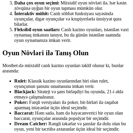
Daha çox oyun seçimi:
Müxtəlif oyun növləri ilə, hər kəsin
zövqünə uyğun bir oyun tapması mümkün olur.
İnteraktiv mühit:
Canlı söhbət funksiyası sayəsində
oyunçular, digər oyunçular və krupiyerlərlə ünsiyyət qura
bilərlər.
Fleksibil oyun saatları:
Canlı kazino oyunları, istənilən vaxt
oynamaq imkanını tanıyır, bu da günün istənilən saatında
oyun oynamanıza imkan verir.
Oyun Növləri ilə Tanış Olun
Mostbet-də müxtəlif canlı kazino oyunları təklif olunur ki, bunlar
arasında:
Rulet:
Klassik kazino oyunlarından biri olan rulet,
oyunçunun şansını sınamasına imkan verir.
Blackjack:
Strateji və şans birləşdiyi bu oyunda, 21-i əldə
etməyə çalışmalısınız.
Poker:
Fərqli versiyaları ilə poker, bir-birləri ilə rəqabət
aparmaq istəyənlər üçün ideal seçimdir.
Baccarat:
Həm sadə, həm də həyəcanverici bir oyun olan
baccarat, oyunçular arasında populyar bir seçimdir.
Dream Catcher:
Rəngli təkərlər və şanslar ilə dolu olan bu
oyun, yeni bir təcrübə axtaranlar üçün ideal bir seçimdir.