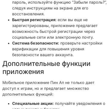
пароль, используйте функцию “Забыли пароль?”,
следуя инструкциям на экране для его
восстановления.
Быстрая регистрация:
если вы еще не
зарегистрированы, приложение предлагает
возможность быстрой регистрации через
социальные сети или электронную почту.
Система безопасности:
проверьте настройки
верификации для повышения уровня
безопасности вашего аккаунта.
Дополнительные функции
приложения
Мобильное приложение Пин Ап не только дает
доступ к играм, но и предлагает множество
дополнительных функций:
Специальные акции:
получайте уведомления о