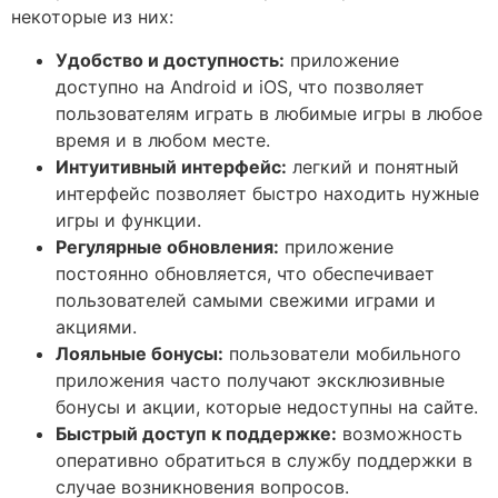
некоторые из них:
Удобство и доступность:
приложение
доступно на Android и iOS, что позволяет
пользователям играть в любимые игры в любое
время и в любом месте.
Интуитивный интерфейс:
легкий и понятный
интерфейс позволяет быстро находить нужные
игры и функции.
Регулярные обновления:
приложение
постоянно обновляется, что обеспечивает
пользователей самыми свежими играми и
акциями.
Лояльные бонусы:
пользователи мобильного
приложения часто получают эксклюзивные
бонусы и акции, которые недоступны на сайте.
Быстрый доступ к поддержке:
возможность
оперативно обратиться в службу поддержки в
случае возникновения вопросов.