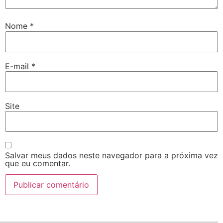
Nome
*
E-mail
*
Site
Salvar meus dados neste navegador para a próxima vez
que eu comentar.