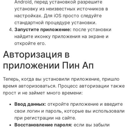
Android, перед установкой разрешите
установку из неизвестных источников в
настройках. Для iOS просто следуйте
стандартной процедуре установки.
Запустите приложение:
после установки
найдите иконку приложения на экране и
откройте его.
Авторизация в
приложении Пин Ап
Теперь, когда вы установили приложение, пришло
время авторизоваться. Процесс авторизации также
прост и не займет много времени:
Ввод данных:
откройте приложение и введите
свои логин и пароль, которые вы использовали
при регистрации на сайте.
Восстановление пароля:
если вы забыли