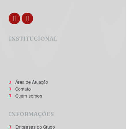
INSTITUCIONAL
Área de Atuação
Contato
Quem somos
INFORMAÇÕES
Empresas do Grupo