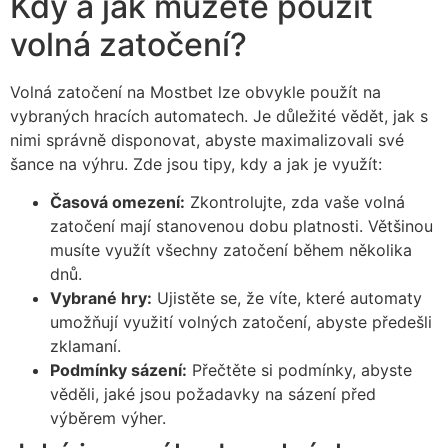
Kdy a jak můžete použít
volná zatočení?
Volná zatočení na Mostbet lze obvykle použít na
vybraných hracích automatech. Je důležité vědět, jak s
nimi správně disponovat, abyste maximalizovali své
šance na výhru. Zde jsou tipy, kdy a jak je využít:
Časová omezení:
Zkontrolujte, zda vaše volná
zatočení mají stanovenou dobu platnosti. Většinou
musíte využít všechny zatočení během několika
dnů.
Vybrané hry:
Ujistěte se, že víte, které automaty
umožňují využití volných zatočení, abyste předešli
zklamaní.
Podmínky sázení:
Přečtěte si podmínky, abyste
věděli, jaké jsou požadavky na sázení před
výběrem výher.