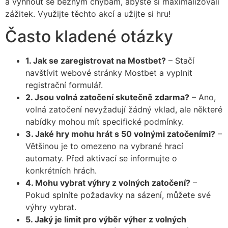
a vyhnout se běžným chybám, abyste si maximalizovali
zážitek. Využijte těchto akcí a užijte si hru!
Často kladené otázky
1. Jak se zaregistrovat na Mostbet?
– Stačí
navštívit webové stránky Mostbet a vyplnit
registrační formulář.
2. Jsou volná zatočení skutečně zdarma?
– Ano,
volná zatočení nevyžadují žádný vklad, ale některé
nabídky mohou mít specifické podmínky.
3. Jaké hry mohu hrát s 50 volnými zatočeními?
–
Většinou je to omezeno na vybrané hrací
automaty. Před aktivací se informujte o
konkrétních hrách.
4. Mohu vybrat výhry z volných zatočení?
–
Pokud splníte požadavky na sázení, můžete své
výhry vybrat.
5. Jaký je limit pro výběr výher z volných