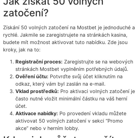
Jak získat 50 volných
zatočení?
Získání 50 volných zatočení na Mostbet je jednoduché a
rychlé. Jakmile se zaregistrujete na stránkách kasina,
budete mít možnost aktivovat tuto nabídku. Zde jsou
kroky, jak na to:
Registrační proces:
Zaregistrujte se na webových
stránkách Mostbet vyplněním potřebných údajů.
Ověření účtu:
Potvrďte svůj účet kliknutím na
odkaz, který vám byl zaslán na e-mail.
Vklad prostředků:
Pro aktivaci volných zatočení je
často nutné vložit minimální částku na váš herní
účet.
Aktivace nabídky:
Po provedení vkladu můžete
aktivovat 50 volných zatočení v sekci “Promo
akce” nebo v herním lobby.