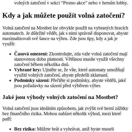
volných zatočení v sekci “Promo akce” nebo v herním lobby.
Kdy a jak můžete použít volná zatočení?
Volná zatočení na Mostbet lze obvykle použít na vybraných hracích
automatech. Je důležité vědět, jak s nimi správně disponovat, abyste
maximalizovali své šance na výhru. Zde jsou tipy, kdy a jak je
využít:
Časová omezení:
Zkontrolujte, zda vaše volná zatočení mají
stanovenou dobu platnosti. Většinou musíte využít všechny
zatočení během několika dnů.
Vybrané hry:
Ujistěte se, že víte, které automaty umožňují
využití volných zatočení, abyste předešli zklamaní.
Podmínky sázení:
Přečtěte si podmínky, abyste věděli, jaké
jsou požadavky na sázení před výběrem výher.
Jaké jsou výhody volných zatočení na Mostbet?
Volná zatočení jsou ideálním způsobem, jak zvýšit své herní zážitky
bez finančního rizika. Mohou nabízet několik výhod, mezi které
patří:
Bez rizika:
Můžete hrát a vyhrávat, aniž byste museli