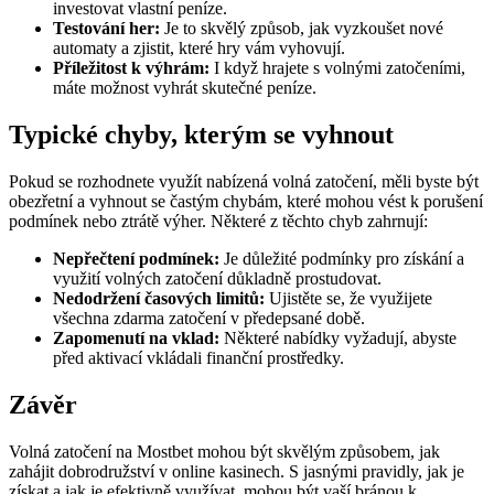
investovat vlastní peníze.
Testování her:
Je to skvělý způsob, jak vyzkoušet nové
automaty a zjistit, které hry vám vyhovují.
Příležitost k výhrám:
I když hrajete s volnými zatočeními,
máte možnost vyhrát skutečné peníze.
Typické chyby, kterým se vyhnout
Pokud se rozhodnete využít nabízená volná zatočení, měli byste být
obezřetní a vyhnout se častým chybám, které mohou vést k porušení
podmínek nebo ztrátě výher. Některé z těchto chyb zahrnují:
Nepřečtení podmínek:
Je důležité podmínky pro získání a
využití volných zatočení důkladně prostudovat.
Nedodržení časových limitů:
Ujistěte se, že využijete
všechna zdarma zatočení v předepsané době.
Zapomenutí na vklad:
Některé nabídky vyžadují, abyste
před aktivací vkládali finanční prostředky.
Závěr
Volná zatočení na Mostbet mohou být skvělým způsobem, jak
zahájit dobrodružství v online kasinech. S jasnými pravidly, jak je
získat a jak je efektivně využívat, mohou být vaší bránou k