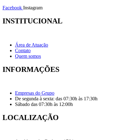
Facebook
Instagram
INSTITUCIONAL
Área de Atuação
Contato
Quem somos
INFORMAÇÕES
Empresas do Grupo
De segunda à sexta: das 07:30h às 17:30h
Sábado das 07:30h às 12:00h
LOCALIZAÇÃO