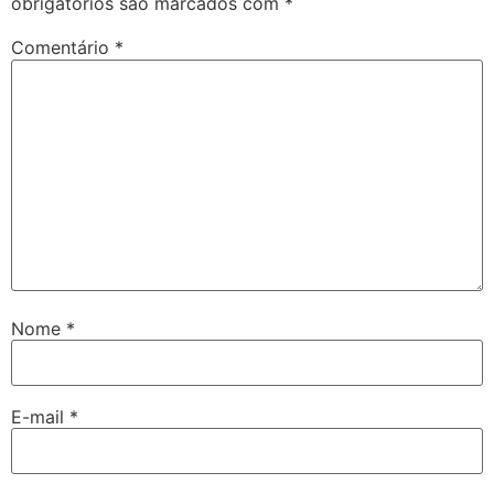
obrigatórios são marcados com
*
Comentário
*
Nome
*
E-mail
*