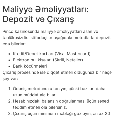
Maliyyə Əməliyyatları:
Depozit və Çıxarış
Pinco kazinosunda maliyyə əməliyyatları asan və
təhlükəsizdir. İstifadəçilər aşağıdakı metodlarla depozit
edə bilərlər:
Kredit/Debet kartları (Visa, Mastercard)
Elektron pul kisələri (Skrill, Neteller)
Bank köçürmələri
Çıxarış prosesində isə diqqət etməli olduğunuz bir neçə
şey var:
Ödəniş metodunuzu tanıyın, çünki bəziləri daha
uzun müddət ala bilər.
Hesabınızdakı balansın doğrulanması üçün sənəd
təqdim etməli ola bilərsiniz.
Çıxarış üçün minimum məbləği gözləyin, ən az 20