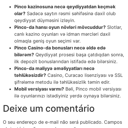
Pinco kazinosuna necə qeydiyyatdan keçmək
olar?
Sadəcə saytın rəsmi səhifəsinə daxil olub
qeydiyyat düyməsini izləyin.
Pinco-da hansı oyun növləri mövcuddur?
Slotlar,
canlı kazino oyunları və idman mərcləri daxil
olmaqla geniş oyun seçimi var.
Pinco Casino-da bonusları necə əldə edə
bilərəm?
Qeydiyyat prosesi başa çatdıqdan sonra,
ilk depozit bonuslarından istifadə edə bilərsiniz.
Pinco-da maliyyə əməliyyatları necə
təhlükəsizdir?
Casino, Curacao lisenziyası və SSL
şifrələmə metodu ilə təhlükəsizlik təmin edir.
Mobil versiyası varmı?
Bəli, Pinco mobil versiyası
ilə oyunlarınızı istədiyiniz yerdə oynaya bilərsiniz.
Deixe um comentário
O seu endereço de e-mail não será publicado.
Campos