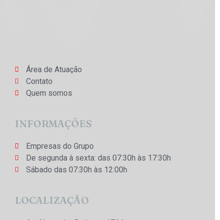
Área de Atuação
Contato
Quem somos
INFORMAÇÕES
Empresas do Grupo
De segunda à sexta: das 07:30h às 17:30h
Sábado das 07:30h às 12:00h
LOCALIZAÇÃO