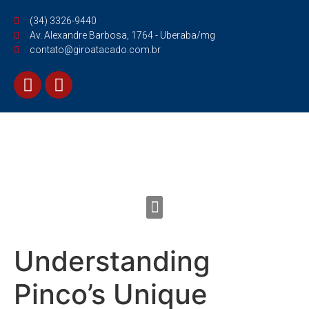
(34) 3326-9440
Av. Alexandre Barbosa, 1764 - Uberaba/mg
contato@giroatacado.com.br
Understanding
Pinco’s Unique