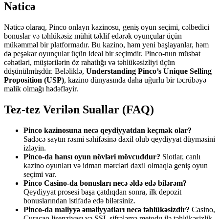
Nəticə
Nəticə olaraq, Pinco onlayn kazinosu, geniş oyun seçimi, cəlbedici
bonuslar və təhlükəsiz mühit təklif edərək oyunçular üçün
mükəmməl bir platformadır. Bu kazino, həm yeni başlayanlar, həm
də peşəkar oyunçular üçün ideal bir seçimdir. Pinco-nun müsbət
cəhətləri, müştərilərin öz rahatlığı və təhlükəsizliyi üçün
düşünülmüşdür. Beləliklə,
Understanding Pinco’s Unique Selling
Proposition (USP)
, kazino dünyasında daha uğurlu bir təcrübəyə
malik olmağı hədəfləyir.
Tez-tez Verilən Suallar (FAQ)
Pinco kazinosuna necə qeydiyyatdan keçmək olar?
Sadəcə saytın rəsmi səhifəsinə daxil olub qeydiyyat düyməsini
izləyin.
Pinco-da hansı oyun növləri mövcuddur?
Slotlar, canlı
kazino oyunları və idman mərcləri daxil olmaqla geniş oyun
seçimi var.
Pinco Casino-da bonusları necə əldə edə bilərəm?
Qeydiyyat prosesi başa çatdıqdan sonra, ilk depozit
bonuslarından istifadə edə bilərsiniz.
Pinco-da maliyyə əməliyyatları necə təhlükəsizdir?
Casino,
Curacao lisenziyası və SSL şifrələmə metodu ilə təhlükəsizlik