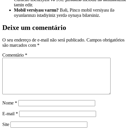
təmin edir.
Mobil versiyası varmı?
Bəli, Pinco mobil versiyası ilə
oyunlarınızı istədiyiniz yerdə oynaya bilərsiniz.
Deixe um comentário
O seu endereço de e-mail não será publicado.
Campos obrigatórios
são marcados com
*
Comentário
*
Nome
*
E-mail
*
Site