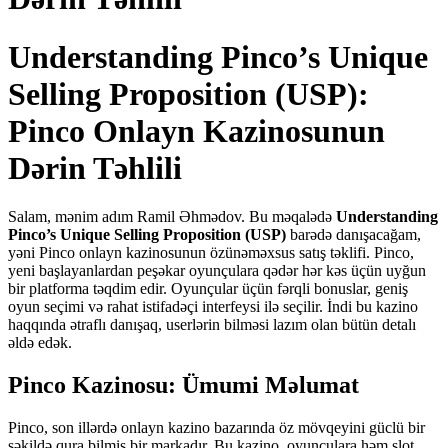
Understanding Pinco’s Unique
Selling Proposition (USP):
Pinco Onlayn Kazinosunun
Dərin Təhlili
Salam, mənim adım Ramil Əhmədov. Bu məqalədə
Understanding
Pinco’s Unique Selling Proposition (USP)
barədə danışacağam,
yəni Pinco onlayn kazinosunun özünəməxsus satış təklifi. Pinco,
yeni başlayanlardan peşəkar oyunçulara qədər hər kəs üçün uyğun
bir platforma təqdim edir. Oyunçular üçün fərqli bonuslar, geniş
oyun seçimi və rahat istifadəçi interfeysi ilə seçilir. İndi bu kazino
haqqında ətraflı danışaq, userlərin bilməsi lazım olan bütün detalı
əldə edək.
Pinco Kazinosu: Ümumi Məlumat
Pinco, son illərdə onlayn kazino bazarında öz mövqeyini güclü bir
şəkildə qura bilmiş bir markadır. Bu kazino, oyunculara həm slot