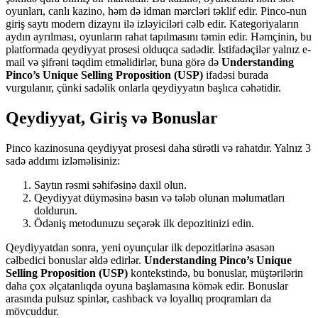
oyunları, canlı kazino, həm də idman mərcləri təklif edir. Pinco-nun
giriş saytı modern dizaynı ilə izləyiciləri cəlb edir. Kategoriyaların
aydın ayrılması, oyunların rahat tapılmasını təmin edir. Həmçinin, bu
platformada qeydiyyat prosesi olduqca sadədir. İstifadəçilər yalnız e-
mail və şifrəni təqdim etməlidirlər, buna görə də
Understanding
Pinco’s Unique Selling Proposition (USP)
ifadəsi burada
vurgulanır, çünki sadəlik onlarla qeydiyyatın başlıca cəhətidir.
Qeydiyyat, Giriş və Bonuslar
Pinco kazinosuna qeydiyyat prosesi daha sürətli və rahatdır. Yalnız 3
sadə addımı izləməlisiniz:
Saytın rəsmi səhifəsinə daxil olun.
Qeydiyyat düyməsinə basın və tələb olunan məlumatları
doldurun.
Ödəniş metodunuzu seçərək ilk depozitinizi edin.
Qeydiyyatdan sonra, yeni oyunçular ilk depozitlərinə əsasən
cəlbedici bonuslar əldə edirlər.
Understanding Pinco’s Unique
Selling Proposition (USP)
kontekstində, bu bonuslar, müştərilərin
daha çox əlçatanlıqda oyuna başlamasına kömək edir. Bonuslar
arasında pulsuz spinlər, cashback və loyallıq proqramları da
mövcuddur.