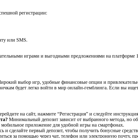
успешной регистрации:
чту или SMS.
кательными играми и выгодными предложениями на платформе 1
 Широкий выбор игр, удобные финансовые опции и привлекатель
ичкам будет легко войти в мир онлайн-гемблинга. Если вы ищет
рейдите на сайт, нажмите “Регистрация” и следуйте инструкци
та?
Минимальный депозит зависит от выбранного метода, но обы
т мобильное приложение для удобной игры на смартфонах.
ь и сделайте первый депозит, чтобы получить бонусные средств
ться за помощью через чат, телефон или электронную почту, пр