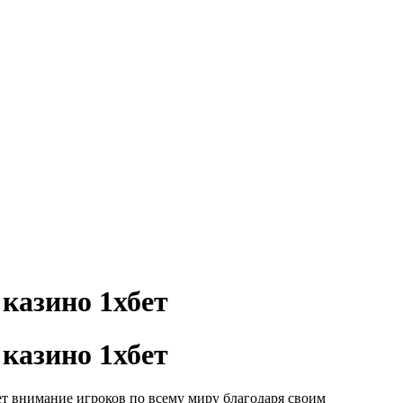
казино 1хбет
казино 1хбет
ет внимание игроков по всему миру благодаря своим