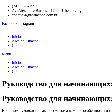
Ir
(34) 3326-9440
para
Av. Alexandre Barbosa, 1764 - Uberaba/mg
o
contato@giroatacado.com.br
conteúdo
Facebook
Instagram
Início
Área de Atuação
Contato
Menu
Início
Área de Atuação
Contato
Руководство для начинающих:
Руководство для начинающих:
В данном руководстве мы рассмотрим важные особенности и пр