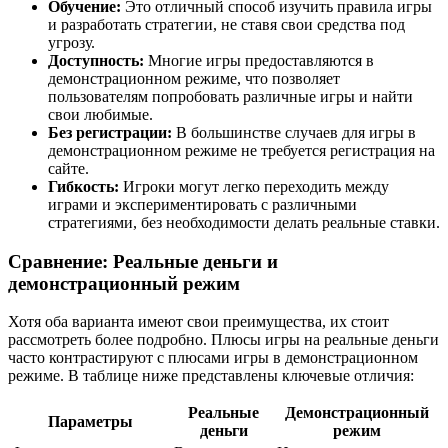
Обучение:
Это отличный способ изучить правила игры
и разработать стратегии, не ставя свои средства под
угрозу.
Доступность:
Многие игры предоставляются в
демонстрационном режиме, что позволяет
пользователям попробовать различные игры и найти
свои любимые.
Без регистрации:
В большинстве случаев для игры в
демонстрационном режиме не требуется регистрация на
сайте.
Гибкость:
Игроки могут легко переходить между
играми и экспериментировать с различными
стратегиями, без необходимости делать реальные ставки.
Сравнение: Реальные деньги и
демонстрационный режим
Хотя оба варианта имеют свои преимущества, их стоит
рассмотреть более подробно. Плюсы игры на реальные деньги
часто контрастируют с плюсами игры в демонстрационном
режиме. В таблице ниже представлены ключевые отличия:
Реальные
Демонстрационный
Параметры
деньги
режим