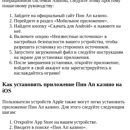
операционной системой Android, следуйте этому простому
пошаговому руководству:
Зайдите на официальный сайт Пин Ап казино.
Перейдите в раздел «Мобильное приложение».
Найдите кнопку «Скачать для Android» и нажмите на
неё.
Включите опцию «Неизвестные источники» в
настройках безопасности вашего устройства, чтобы
разрешить установку из сторонних источников.
Запустите загруженный файл и следуйте инструкциям
на экране для установки приложения.
После завершения установки, откройте приложение,
войдите в свой аккаунт или зарегистрируйтесь и
наслаждайтесь играми!
Как установить приложение Пин Ап казино на
iOS
Пользователи устройств Apple также могут легко установить
приложение Пин Ап казино. Для этого следуйте следующим
шагам:
Откройте App Store на вашем устройстве.
Введите в поиске «Пин Ап казино».