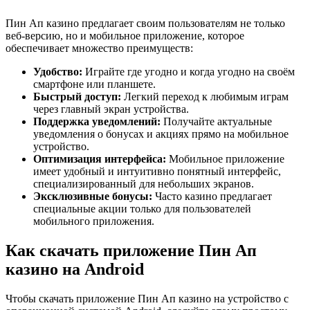
Пин Ап казино предлагает своим пользователям не только
веб-версию, но и мобильное приложение, которое
обеспечивает множество преимуществ:
Удобство:
Играйте где угодно и когда угодно на своём
смартфоне или планшете.
Быстрый доступ:
Легкий переход к любимым играм
через главный экран устройства.
Поддержка уведомлений:
Получайте актуальные
уведомления о бонусах и акциях прямо на мобильное
устройство.
Оптимизация интерфейса:
Мобильное приложение
имеет удобный и интуитивно понятный интерфейс,
специализированный для небольших экранов.
Эксклюзивные бонусы:
Часто казино предлагает
специальные акции только для пользователей
мобильного приложения.
Как скачать приложение Пин Ап
казино на Android
Чтобы скачать приложение Пин Ап казино на устройство с