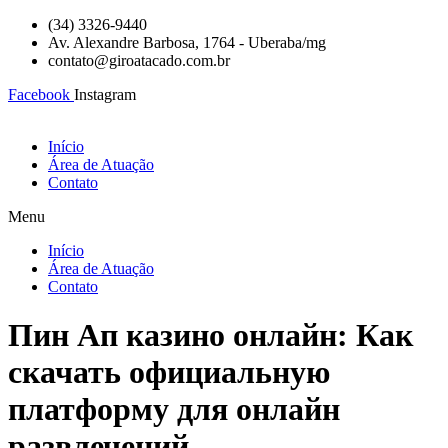
Ir
(34) 3326-9440
para
Av. Alexandre Barbosa, 1764 - Uberaba/mg
o
contato@giroatacado.com.br
conteúdo
Facebook
Instagram
Início
Área de Atuação
Contato
Menu
Início
Área de Atuação
Contato
Пин Ап казино онлайн: Как
скачать официальную
платформу для онлайн
развлечений