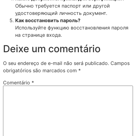
Обычно требуется паспорт или другой
удостоверяющий личность документ.
Как восстановить пароль?
Используйте функцию восстановления пароля
на странице входа.
Deixe um comentário
O seu endereço de e-mail não será publicado.
Campos
obrigatórios são marcados com
*
Comentário
*