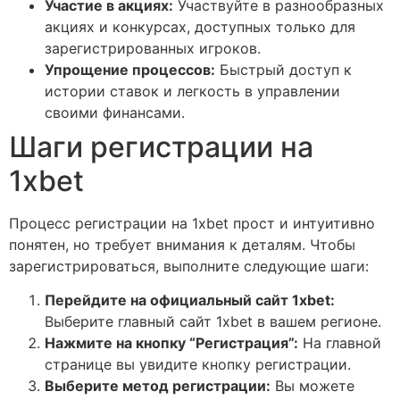
Участие в акциях:
Участвуйте в разнообразных
акциях и конкурсах, доступных только для
зарегистрированных игроков.
Упрощение процессов:
Быстрый доступ к
истории ставок и легкость в управлении
своими финансами.
Шаги регистрации на
1xbet
Процесс регистрации на 1xbet прост и интуитивно
понятен, но требует внимания к деталям. Чтобы
зарегистрироваться, выполните следующие шаги:
Перейдите на официальный сайт 1xbet:
Выберите главный сайт 1xbet в вашем регионе.
Нажмите на кнопку “Регистрация”:
На главной
странице вы увидите кнопку регистрации.
Выберите метод регистрации:
Вы можете