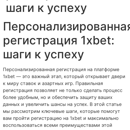
шаги к успеху
Персонализированна
регистрация 1xbet:
шаги к успеху
Персонализированная регистрация на платформе
1xbet — это важный этап, который открывает двери
к миру ставок и азартных игр. Правильная
регистрация позволяет не только сделать процесс
более удобным, но и обеспечить защиту ваших
данных и увеличить шансы на успех. В этой статье
мы рассмотрим ключевые шаги, которые помогут
вам пройти регистрацию на 1xbet и максимально
воспользоваться всеми преимуществами этой