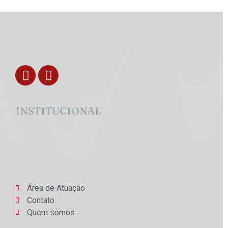
INSTITUCIONAL
Área de Atuação
Contato
Quem somos