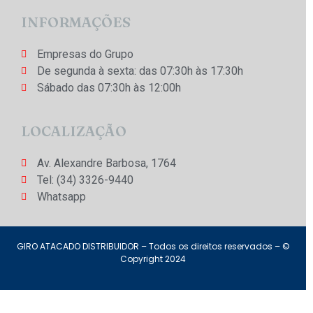
INFORMAÇÕES
Empresas do Grupo
De segunda à sexta: das 07:30h às 17:30h
Sábado das 07:30h às 12:00h
LOCALIZAÇÃO
Av. Alexandre Barbosa, 1764
Tel: (34) 3326-9440
Whatsapp
GIRO ATACADO DISTRIBUIDOR – Todos os direitos reservados – ©
Copyright 2024