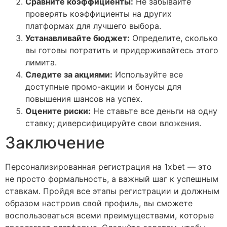
Сравните коэффициенты:
Не забывайте
проверять коэффициенты на других
платформах для лучшего выбора.
Устанавливайте бюджет:
Определите, сколько
вы готовы потратить и придерживайтесь этого
лимита.
Следите за акциями:
Используйте все
доступные промо-акции и бонусы для
повышения шансов на успех.
Оцените риски:
Не ставьте все деньги на одну
ставку; диверсифицируйте свои вложения.
Заключение
Персонализированная регистрация на 1xbet — это
не просто формальность, а важный шаг к успешным
ставкам. Пройдя все этапы регистрации и должным
образом настроив свой профиль, вы сможете
воспользоваться всеми преимуществами, которые