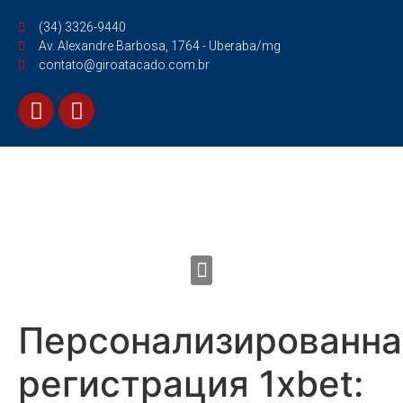
(34) 3326-9440
Av. Alexandre Barbosa, 1764 - Uberaba/mg
contato@giroatacado.com.br
Персонализированна
регистрация 1xbet: