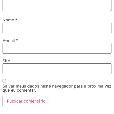
Nome
*
E-mail
*
Site
Salvar meus dados neste navegador para a próxima vez
que eu comentar.