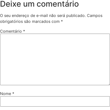
Deixe um comentário
O seu endereço de e-mail não será publicado.
Campos
obrigatórios são marcados com
*
Comentário
*
Nome
*