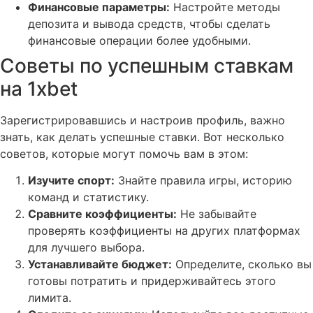
Финансовые параметры:
Настройте методы
депозита и вывода средств, чтобы сделать
финансовые операции более удобными.
Советы по успешным ставкам
на 1xbet
Зарегистрировавшись и настроив профиль, важно
знать, как делать успешные ставки. Вот несколько
советов, которые могут помочь вам в этом:
Изучите спорт:
Знайте правила игры, историю
команд и статистику.
Сравните коэффициенты:
Не забывайте
проверять коэффициенты на других платформах
для лучшего выбора.
Устанавливайте бюджет:
Определите, сколько вы
готовы потратить и придерживайтесь этого
лимита.