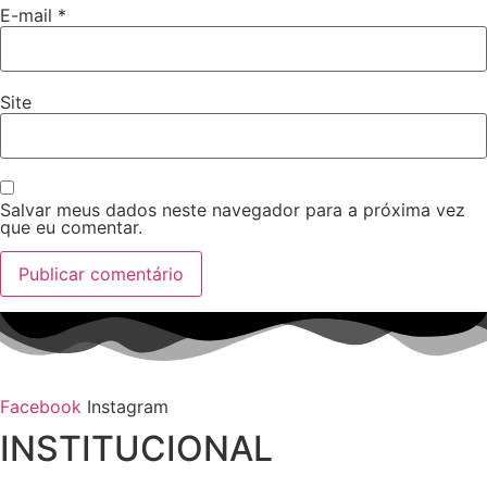
E-mail
*
Site
Salvar meus dados neste navegador para a próxima vez
que eu comentar.
Facebook
Instagram
INSTITUCIONAL