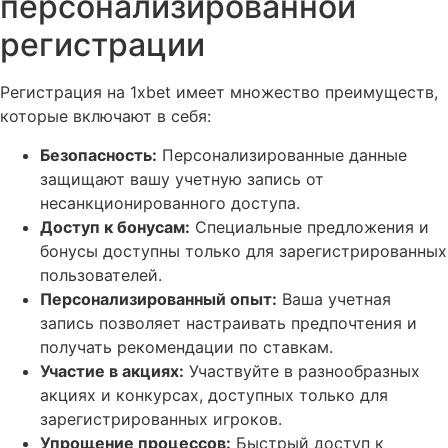
персонализированной
регистрации
Регистрация на 1xbet имеет множество преимуществ,
которые включают в себя:
Безопасность:
Персонализированные данные
защищают вашу учетную запись от
несанкционированного доступа.
Доступ к бонусам:
Специальные предложения и
бонусы доступны только для зарегистрированных
пользователей.
Персонализированный опыт:
Ваша учетная
запись позволяет настраивать предпочтения и
получать рекомендации по ставкам.
Участие в акциях:
Участвуйте в разнообразных
акциях и конкурсах, доступных только для
зарегистрированных игроков.
Упрощение процессов:
Быстрый доступ к