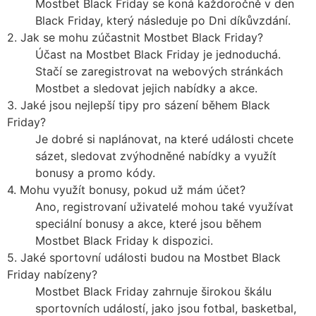
Mostbet Black Friday se koná každoročně v den
Black Friday, který následuje po Dni díkůvzdání.
2. Jak se mohu zúčastnit Mostbet Black Friday?
Účast na Mostbet Black Friday je jednoduchá.
Stačí se zaregistrovat na webových stránkách
Mostbet a sledovat jejich nabídky a akce.
3. Jaké jsou nejlepší tipy pro sázení během Black
Friday?
Je dobré si naplánovat, na které události chcete
sázet, sledovat zvýhodněné nabídky a využít
bonusy a promo kódy.
4. Mohu využít bonusy, pokud už mám účet?
Ano, registrovaní uživatelé mohou také využívat
speciální bonusy a akce, které jsou během
Mostbet Black Friday k dispozici.
5. Jaké sportovní události budou na Mostbet Black
Friday nabízeny?
Mostbet Black Friday zahrnuje širokou škálu
sportovních událostí, jako jsou fotbal, basketbal,