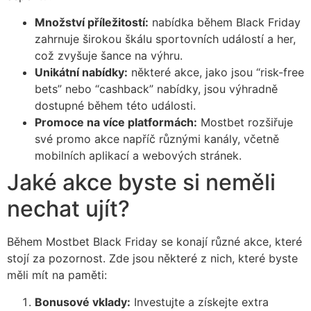
Množství příležitostí:
nabídka během Black Friday
zahrnuje širokou škálu sportovních událostí a her,
což zvyšuje šance na výhru.
Unikátní nabídky:
některé akce, jako jsou “risk-free
bets” nebo “cashback” nabídky, jsou výhradně
dostupné během této události.
Promoce na více platformách:
Mostbet rozšiřuje
své promo akce napříč různými kanály, včetně
mobilních aplikací a webových stránek.
Jaké akce byste si neměli
nechat ujít?
Během Mostbet Black Friday se konají různé akce, které
stojí za pozornost. Zde jsou některé z nich, které byste
měli mít na paměti:
Bonusové vklady:
Investujte a získejte extra