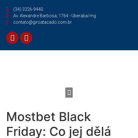
(34) 3326-9440
Av. Alexandre Barbosa, 1764 - Uberaba/mg
contato@giroatacado.com.br
Mostbet Black
Friday: Co jej dělá