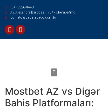
(34) 3326-9440
Av. Alexandre Barbosa, 1764 - Uberaba/mg
contato@giroatacado.com.br
Mostbet AZ vs Digər
Bahis Platformaları: