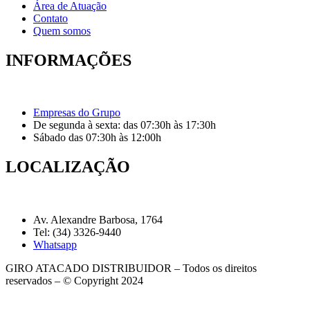
Área de Atuação
Contato
Quem somos
INFORMAÇÕES
Empresas do Grupo
De segunda à sexta: das 07:30h às 17:30h
Sábado das 07:30h às 12:00h
LOCALIZAÇÃO
Av. Alexandre Barbosa, 1764
Tel: (34) 3326-9440
Whatsapp
GIRO ATACADO DISTRIBUIDOR – Todos os direitos
reservados – © Copyright 2024