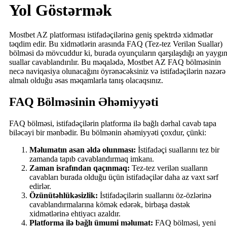
Yol Göstərmək
Mostbet AZ platforması istifadəçilərinə geniş spektrdə xidmətlər
təqdim edir. Bu xidmətlərin arasında FAQ (Tez-tez Verilən Suallar)
bölməsi də mövcuddur ki, burada oyunçuların qarşılaşdığı ən yaygı
suallar cavablandırılır. Bu məqalədə, Mostbet AZ FAQ bölməsinin
necə naviqasiya olunacağını öyrənəcəksiniz və istifadəçilərin nəzərə
almalı olduğu əsas məqamlarla tanış olacaqsınız.
FAQ Bölməsinin Əhəmiyyəti
FAQ bölməsi, istifadəçilərin platforma ilə bağlı dərhal cavab tapa
biləcəyi bir mənbədir. Bu bölmənin əhəmiyyəti çoxdur, çünki:
Məlumatın asan əldə olunması:
İstifadəçi suallarını tez bir
zamanda tapıb cavablandırmaq imkanı.
Zaman israfından qaçınmaq:
Tez-tez verilən sualların
cavabları burada olduğu üçün istifadəçilər daha az vaxt sərf
edirlər.
Özünütəhlükəsizlik:
İstifadəçilərin suallarını öz-özlərinə
cavablandırmalarına kömək edərək, birbaşa dəstək
xidmətlərinə ehtiyacı azaldır.
Platforma ilə bağlı ümumi məlumat:
FAQ bölməsi, yeni