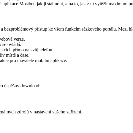
plikace Mostbet, jak ji stáhnout, a na to, jak z ní vytěžit maximum pr
ý a bezproblémový přístup ke všem funkcím sázkového portálu. Mezi hl
webová verze.
o se ovládá.
kcích přímo na svůj telefon.
v místě a čase.
akce pro uživatele mobilní aplikace.
 pro úspěšný download:
eznámých zdrojů v nastavení vašeho zařízení.