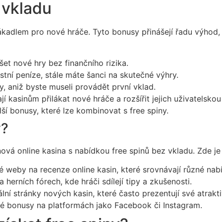
 vkladu
ákadlem pro nové hráče. Tyto bonusy přinášejí řadu výhod,
t nové hry bez finančního rizika.
stní peníze, stále máte šanci na skutečné výhry.
y, aniž byste museli provádět první vklad.
 kasinům přilákat nové hráče a rozšířit jejich uživatelskou
ší bonusy, které lze kombinovat s free spiny.
y?
vá online kasina s nabídkou free spinů bez vkladu. Zde je ně
é weby na recenze online kasin, které srovnávají různé nab
 herních fórech, kde hráči sdílejí tipy a zkušenosti.
ální stránky nových kasin, které často prezentují své atrakt
é bonusy na platformách jako Facebook či Instagram.