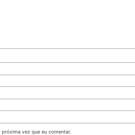
 próxima vez que eu comentar.