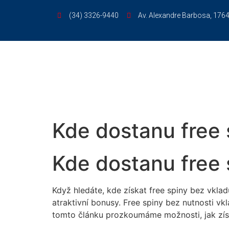
(34) 3326-9440
Av. Alexandre Barbosa, 176
Kde dostanu free 
Kde dostanu free 
Když hledáte, kde získat free spiny bez vkla
atraktivní bonusy. Free spiny bez nutnosti vk
tomto článku prozkoumáme možnosti, jak získa