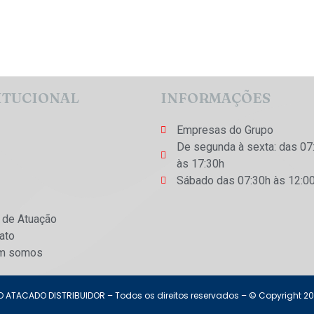
ITUCIONAL
INFORMAÇÕES
Empresas do Grupo
De segunda à sexta: das 07
às 17:30h
Sábado das 07:30h às 12:0
 de Atuação
ato
m somos
O ATACADO DISTRIBUIDOR – Todos os direitos reservados – © Copyright 2