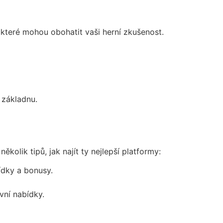
 které mohou obohatit vaši herní zkušenost.
 základnu.
kolik tipů, jak najít ty nejlepší platformy:
ídky a bonusy.
ivní nabídky.