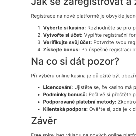
Jak se zaregistrovat a 
Registrace na nové platformě je obvykle jedno
Vyberte si kasino:
Rozhodněte se pro pla
Vytvořte si účet:
Vyplňte registrační fo
Verifikujte svůj účet:
Potvrďte svou regi
Získejte bonus:
Po úspěšné registraci b
Na co si dát pozor?
Při výběru online kasina je důležité být obez
Licencování:
Ujistěte se, že kasino má p
Podmínky bonusů:
Pečlivě si přečtěte 
Podporované platební metody:
Zkontrol
Klientská podpora:
Ověřte si, zda je k 
Závěr
Free spiny bez vkladu na nových online platfo