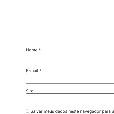
Nome
*
E-mail
*
Site
Salvar meus dados neste navegador para a