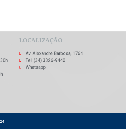
LOCALIZAÇÃO
Av. Alexandre Barbosa, 1764
:30h
Tel: (34) 3326-9440
Whatsapp
0h
024