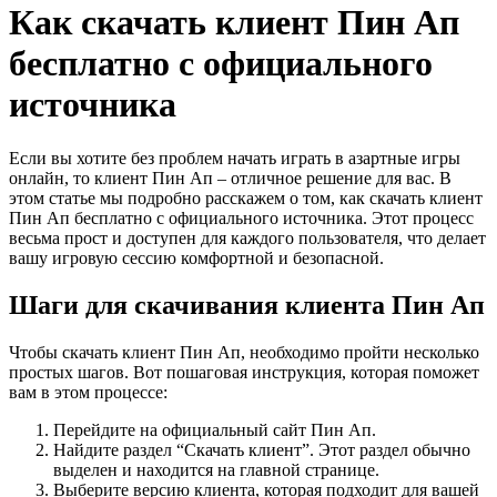
Как скачать клиент Пин Ап
бесплатно с официального
источника
Если вы хотите без проблем начать играть в азартные игры
онлайн, то клиент Пин Ап – отличное решение для вас. В
этом статье мы подробно расскажем о том, как скачать клиент
Пин Ап бесплатно с официального источника. Этот процесс
весьма прост и доступен для каждого пользователя, что делает
вашу игровую сессию комфортной и безопасной.
Шаги для скачивания клиента Пин Ап
Чтобы скачать клиент Пин Ап, необходимо пройти несколько
простых шагов. Вот пошаговая инструкция, которая поможет
вам в этом процессе:
Перейдите на официальный сайт Пин Ап.
Найдите раздел “Скачать клиент”. Этот раздел обычно
выделен и находится на главной странице.
Выберите версию клиента, которая подходит для вашей