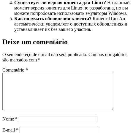
Существует ли версия клиента для Linux?
На данный
момент версия клиента для Linux не разработана, но вы
можете попробовать использовать эмуляторы Windows.
Как получать обновления клиента?
Клиент Пин Ап
автоматически уведомляет о доступных обновлениях и
устанавливает их без вашего участия.
Deixe um comentário
O seu endereço de e-mail não será publicado.
Campos obrigatórios
são marcados com
*
Comentário
*
Nome
*
E-mail
*