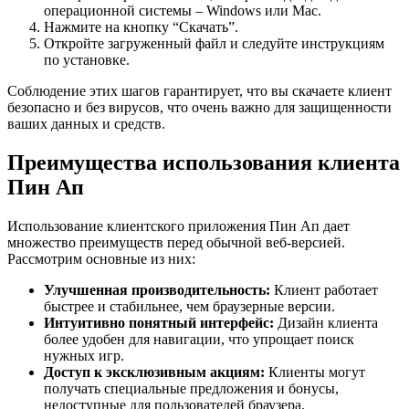
операционной системы – Windows или Mac.
Нажмите на кнопку “Скачать”.
Откройте загруженный файл и следуйте инструкциям
по установке.
Соблюдение этих шагов гарантирует, что вы скачаете клиент
безопасно и без вирусов, что очень важно для защищенности
ваших данных и средств.
Преимущества использования клиента
Пин Ап
Использование клиентского приложения Пин Ап дает
множество преимуществ перед обычной веб-версией.
Рассмотрим основные из них:
Улучшенная производительность:
Клиент работает
быстрее и стабильнее, чем браузерные версии.
Интуитивно понятный интерфейс:
Дизайн клиента
более удобен для навигации, что упрощает поиск
нужных игр.
Доступ к эксклюзивным акциям:
Клиенты могут
получать специальные предложения и бонусы,
недоступные для пользователей браузера.