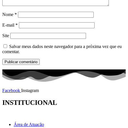
Nome
*
E-mail
*
Site
Salvar meus dados neste navegador para a próxima vez que eu
comentar.
Facebook
Instagram
INSTITUCIONAL
Área de Atuação