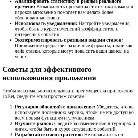
Анализировать статистику в режиме реального
времени:
Возможность просмотра статистики команд и
игроков мгновенно помогает вам делать более
обоснованные ставки.
Использовать уведомления:
Настройте уведомления,
чтобы быть в курсе изменений коэффициентов и
интересных событий.
Экспериментировать с разными видами ставок:
Приложение предлагает различные форматы, такие как
лайв ставки, которые могут повысить ваши шансы на
успех.
Советы для эффективного
использования приложения
Чтобы максимально использовать преимущества приложения
1xBet, следуйте этим простым советам:
Регулярно обновляйте приложение:
Убедитесь, что вы
используете последнюю версию, чтобы иметь доступ ко
всем новым функциям и улучшениям.
Изучайте рынок:
Следите за изменениями в турнирах и
лигах, чтобы быть в курсе актуальных событий.
Разработайте свою стратегию:
Не полагайтесь на