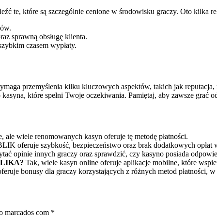
eźć te, które są szczególnie cenione w środowisku graczy. Oto kilka
sów.
az sprawną obsługę klienta.
 szybkim czasem wypłaty.
maga przemyślenia kilku kluczowych aspektów, takich jak reputacja, me
o kasyna, które spełni Twoje oczekiwania. Pamiętaj, aby zawsze grać od
, ale wiele renomowanych kasyn oferuje tę metodę płatności.
LIK oferuje szybkość, bezpieczeństwo oraz brak dodatkowych opłat w
tać opinie innych graczy oraz sprawdzić, czy kasyno posiada odpowied
 BLIKA?
Tak, wiele kasyn online oferuje aplikacje mobilne, które wspie
feruje bonusy dla graczy korzystających z różnych metod płatności,
ão marcados com
*