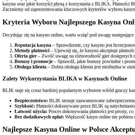
kasyna oraz jakie korzyści płyną z korzystania z BLIKA. Płatności BL
Zaczniemy od zaprezentowania kluczowych kryteriów wyboru kasyn
Kryteria Wyboru Najlepszego Kasyna Onl
Decydując się na kasyno online, warto wziąć pod uwagę następujące k
Reputacja kasyna
– Sprawdzenie, czy kasyno jest licencjon
Metody płatności
– Upewnij się, że kasyno akceptuje płatnoś
Oferta gier
– Zwróć uwagę na różnorodność gier dostępnych na 
Bonusy i promocje
– Sprawdź, jakie bonusy powitalne i prom
Obsługa klienta
– Dobra obsługa klienta jest niezbędna w raz
Zalety Wykorzystania BLIKA w Kasynach Online
BLIK staje się coraz bardziej popularnym wyborem wśród graczy kasyn
Bezpieczeństwo:
BLIK stosuje zaawansowane zabezpieczenia, 
Szybkość:
Płatności dokonywane przez BLIK są natychmiasto
Łatwość użycia:
Proces dokonywania płatności jest prosty, co 
Bez dodatkowych opłat:
Większość kasyn online nie pobiera 
Najlepsze Kasyna Online w Polsce Akcep