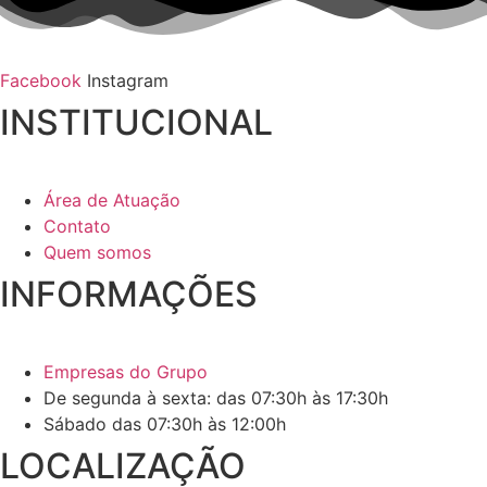
Facebook
Instagram
INSTITUCIONAL
Área de Atuação
Contato
Quem somos
INFORMAÇÕES
Empresas do Grupo
De segunda à sexta: das 07:30h às 17:30h
Sábado das 07:30h às 12:00h
LOCALIZAÇÃO