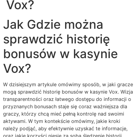
Vox?
Jak Gdzie można
sprawdzić historię
bonusów w kasynie
Vox?
W dzisiejszym artykule omówimy sposób, w jaki gracze
mogą sprawdzić historię bonusów w kasynie Vox. Wizja
transparentności oraz łatwego dostępu do informacji o
przyznanych bonusach staje się coraz ważniejsza dla
graczy, którzy chcą mieć pełną kontrolę nad swoimi
aktywami. W tym kontekście omówimy, jakie kroki
należy podjąć, aby efektywnie uzyskać te informacje,
oraz jakie korzyści niesie za sobą śledzenie historii