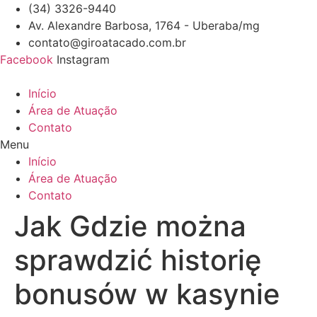
Ir
(34) 3326-9440
para
Av. Alexandre Barbosa, 1764 - Uberaba/mg
o
contato@giroatacado.com.br
conteúdo
Facebook
Instagram
Início
Área de Atuação
Contato
Menu
Início
Área de Atuação
Contato
Jak Gdzie można
sprawdzić historię
bonusów w kasynie