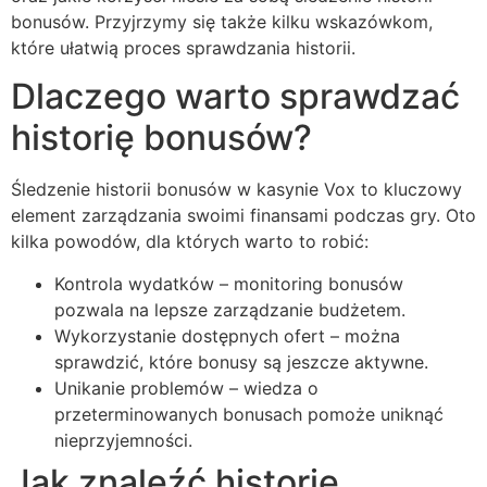
bonusów. Przyjrzymy się także kilku wskazówkom,
które ułatwią proces sprawdzania historii.
Dlaczego warto sprawdzać
historię bonusów?
Śledzenie historii bonusów w kasynie Vox to kluczowy
element zarządzania swoimi finansami podczas gry. Oto
kilka powodów, dla których warto to robić:
Kontrola wydatków – monitoring bonusów
pozwala na lepsze zarządzanie budżetem.
Wykorzystanie dostępnych ofert – można
sprawdzić, które bonusy są jeszcze aktywne.
Unikanie problemów – wiedza o
przeterminowanych bonusach pomoże uniknąć
nieprzyjemności.
Jak znaleźć historię