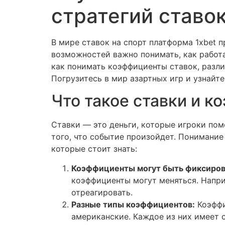
стратегий ставо
В мире ставок на спорт платформа 1xbet 
возможностей важно понимать, как работ
как понимать коэффициенты ставок, разли
Погрузитесь в мир азартных игр и узнайте
Что такое ставки и 
Ставки — это деньги, которые игроки по
того, что событие произойдет. Понимание
которые стоит знать:
Коэффициенты могут быть фиксирова
коэффициенты могут меняться. Напри
отреагировать.
Разные типы коэффициентов:
Коэффи
американские. Каждое из них имеет 