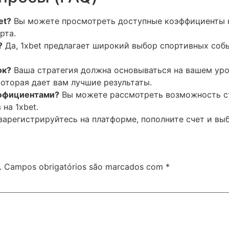
et?
Вы можете просмотреть доступные коэффициенты на
рта.
?
Да, 1xbet предлагает широкий выбор спортивных собы
ок?
Ваша стратегия должна основываться на вашем уро
оторая дает вам лучшие результаты.
оэффициентами?
Вы можете рассмотреть возможность ст
на 1xbet.
арегистрируйтесь на платформе, пополните счет и вы
.
Campos obrigatórios são marcados com
*