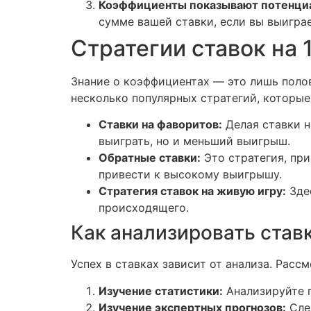
Коэффициенты показывают потенци
сумме вашей ставки, если вы выиграе
Стратегии ставок на 
Знание о коэффициентах — это лишь полов
несколько популярных стратегий, которые
Ставки на фаворитов:
Делая ставки н
выиграть, но и меньший выигрыш.
Обратные ставки:
Это стратегия, при
привести к высокому выигрышу.
Стратегия ставок на живую игру:
Здес
происходящего.
Как анализировать став
Успех в ставках зависит от анализа. Расс
Изучение статистики:
Анализируйте п
Изучение экспертных прогнозов:
След