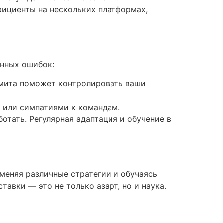
ициенты на нескольких платформах,
енных ошибок:
лимита поможет контролировать ваши
 или симпатиями к командам.
отать. Регулярная адаптация и обучение в
меняя различные стратегии и обучаясь
авки — это не только азарт, но и наука.