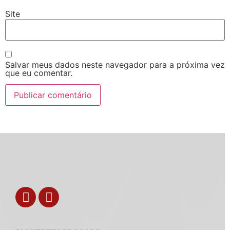
Site
Salvar meus dados neste navegador para a próxima vez
que eu comentar.