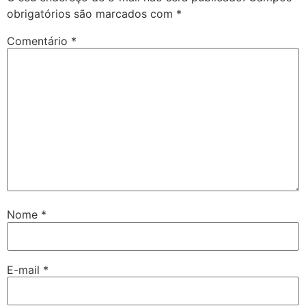
obrigatórios são marcados com
*
Comentário
*
Nome
*
E-mail
*