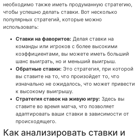
необходимо также иметь продуманную стратегию,
чтобы успешно делать ставки. Вот несколько
популярных стратегий, которые можно
использовать:
Ставки на фаворитов:
Делая ставки на
команды или игроков с более высокими
коэффициентами, вы можете иметь больший
шанс выиграть, но и меньший выигрыш.
Обратные ставки:
Это стратегия, при которой
вы ставите на то, что произойдет то, что
изначально не ожидалось, что может привести
к высокому выигрышу.
Стратегия ставок на живую игру:
Здесь вы
ставите во время матча, что позволяет
адаптировать ваши ставки в зависимости от
происходящего.
Как анализировать ставки и