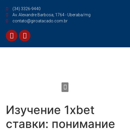
(34) 3326-9440
Av. Alexandre Barbosa, 1764 - Uberaba/mg
contato@giroatacado.com.br
Изучение 1xbet
ставки: понимание