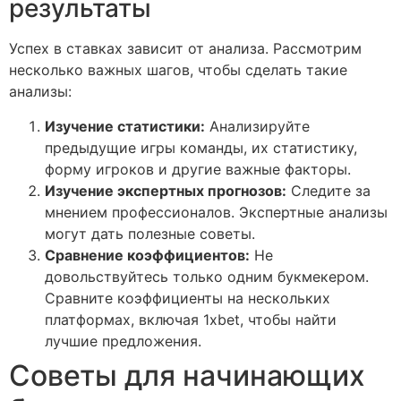
результаты
Успех в ставках зависит от анализа. Рассмотрим
несколько важных шагов, чтобы сделать такие
анализы:
Изучение статистики:
Анализируйте
предыдущие игры команды, их статистику,
форму игроков и другие важные факторы.
Изучение экспертных прогнозов:
Следите за
мнением профессионалов. Экспертные анализы
могут дать полезные советы.
Сравнение коэффициентов:
Не
довольствуйтесь только одним букмекером.
Сравните коэффициенты на нескольких
платформах, включая 1xbet, чтобы найти
лучшие предложения.
Советы для начинающих