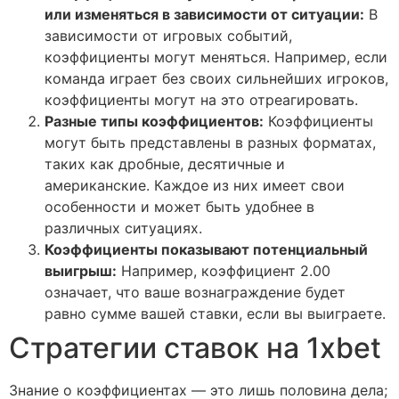
или изменяться в зависимости от ситуации:
В
зависимости от игровых событий,
коэффициенты могут меняться. Например, если
команда играет без своих сильнейших игроков,
коэффициенты могут на это отреагировать.
Разные типы коэффициентов:
Коэффициенты
могут быть представлены в разных форматах,
таких как дробные, десятичные и
американские. Каждое из них имеет свои
особенности и может быть удобнее в
различных ситуациях.
Коэффициенты показывают потенциальный
выигрыш:
Например, коэффициент 2.00
означает, что ваше вознаграждение будет
равно сумме вашей ставки, если вы выиграете.
Стратегии ставок на 1xbet
Знание о коэффициентах — это лишь половина дела;