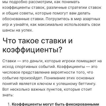
мы подробно рассмотрим, как понимать
коэффициенты ставок, различные стратегии ставок
и общие советы, которые помогут вам делать
обоснованные ставки. Погрузитесь в мир азартных
игр и узнайте, как максимально использовать свои
шансы на успех.
Что такое ставки и
коэффициенты?
Ставки — это деньги, которые игроки помещают на
исход спортивных событий. Коэффициенты — это
числовое представление вероятности того, что
событие произойдет. Понимание этих основных
понятий является ключом к успешному беттингу.
Вот несколько важных пунктов, которые стоит
знать:
Коэффициенты могут быть фиксированными