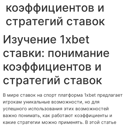
коэффициентов и
стратегий ставок
Изучение 1xbet
ставки: понимание
коэффициентов и
стратегий ставок
В мире ставок на спорт платформа 1xbet предлагает
игрокам уникальные возможности, но для
успешного использования этих возможностей
важно понимать, как работают коэффициенты и
какие стратегии можно применять. В этой статье