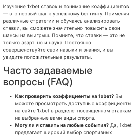
Изучение 1xbet ставок и понимание коэффициентов
— это первый шаг к успешному беттингу. Применяя
различные стратегии и обучаясь анализировать
ставки, вы сможете значительно повысить свои
шансы на выигрыш. Помните, что ставки — это не
только азарт, но и наука. Постоянно
совершенствуйте свои навыки и знания, и вы
увидите положительные результаты.
Часто задаваемые
вопросы (FAQ)
Как проверить коэффициенты на 1xbet?
Вы
можете просмотреть доступные коэффициенты
на сайте 1xbet в разделе, посвященном ставкам
на выбранные вами виды спорта.
Могу ли я ставить на любые события?
Да, 1xbet
предлагает широкий выбор спортивных