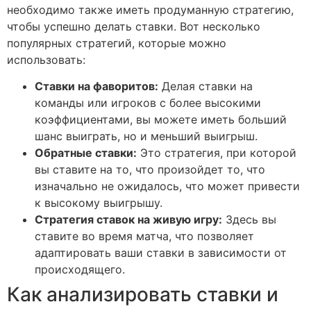
необходимо также иметь продуманную стратегию,
чтобы успешно делать ставки. Вот несколько
популярных стратегий, которые можно
использовать:
Ставки на фаворитов:
Делая ставки на
команды или игроков с более высокими
коэффициентами, вы можете иметь больший
шанс выиграть, но и меньший выигрыш.
Обратные ставки:
Это стратегия, при которой
вы ставите на то, что произойдет то, что
изначально не ожидалось, что может привести
к высокому выигрышу.
Стратегия ставок на живую игру:
Здесь вы
ставите во время матча, что позволяет
адаптировать ваши ставки в зависимости от
происходящего.
Как анализировать ставки и