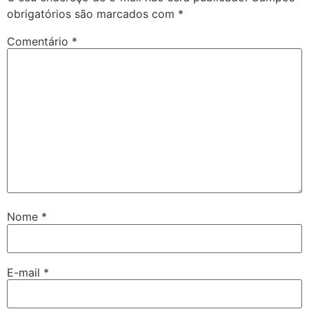
obrigatórios são marcados com
*
Comentário
*
Nome
*
E-mail
*