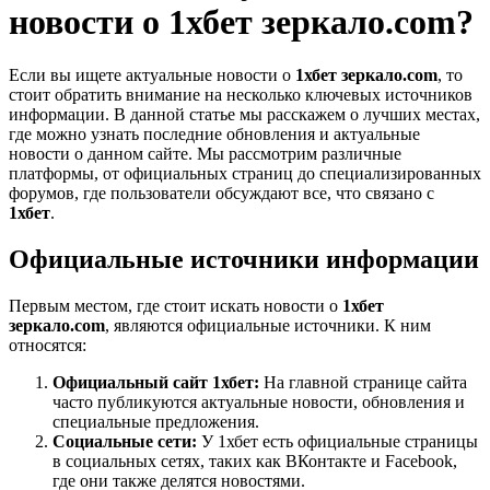
новости о 1хбет зеркало.com?
Если вы ищете актуальные новости о
1хбет зеркало.com
, то
стоит обратить внимание на несколько ключевых источников
информации. В данной статье мы расскажем о лучших местах,
где можно узнать последние обновления и актуальные
новости о данном сайте. Мы рассмотрим различные
платформы, от официальных страниц до специализированных
форумов, где пользователи обсуждают все, что связано с
1хбет
.
Официальные источники информации
Первым местом, где стоит искать новости о
1хбет
зеркало.com
, являются официальные источники. К ним
относятся:
Официальный сайт 1хбет:
На главной странице сайта
часто публикуются актуальные новости, обновления и
специальные предложения.
Социальные сети:
У 1хбет есть официальные страницы
в социальных сетях, таких как ВКонтакте и Facebook,
где они также делятся новостями.