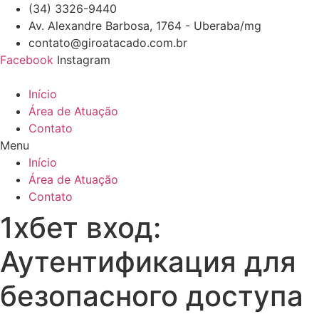
Ir
(34) 3326-9440
para
Av. Alexandre Barbosa, 1764 - Uberaba/mg
o
contato@giroatacado.com.br
conteúdo
Facebook
Instagram
Início
Área de Atuação
Contato
Menu
Início
Área de Atuação
Contato
1хбет вход:
Аутентификация для
безопасного доступа