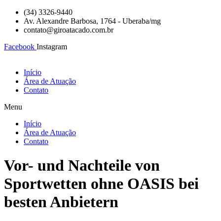
Ir
(34) 3326-9440
para
Av. Alexandre Barbosa, 1764 - Uberaba/mg
o
contato@giroatacado.com.br
conteúdo
Facebook
Instagram
Início
Área de Atuação
Contato
Menu
Início
Área de Atuação
Contato
Vor- und Nachteile von
Sportwetten ohne OASIS bei
besten Anbietern