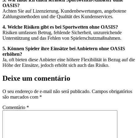
OASIS?
Achten Sie auf Lizenzierung, Kundenbewertungen, angebotene
Zahlungsmethoden und die Qualität des Kundenservices.
4. Welche Risiken gibt es bei Sportwetten ohne OASIS?
Risiken umfassen Betrug, fehlende Sicherheit, unzureichende
Unterstützung und das Fehlen von Spielerschutzmaßnahmen.
5. Können Spieler ihre Einsätze bei Anbietern ohne OASIS
erhöhen?
Ja, oft bieten diese Anbieter eine höhere Flexibilität in Bezug auf die
Höhe der Einsätze, jedoch erhöht sich auch das Risiko.
Deixe um comentário
O seu endereço de e-mail não será publicado.
Campos obrigatórios
são marcados com
*
Comentário
*