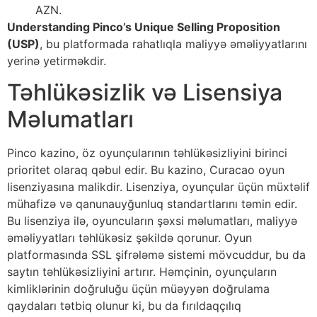
AZN.
Understanding Pinco’s Unique Selling Proposition
(USP)
, bu platformada rahatlıqla maliyyə əməliyyatlarını
yerinə yetirməkdir.
Təhlükəsizlik və Lisensiya
Məlumatları
Pinco kazino, öz oyunçularının təhlükəsizliyini birinci
prioritet olaraq qəbul edir. Bu kazino, Curacao oyun
lisenziyasına malikdir. Lisenziya, oyunçular üçün müxtəlif
mühafizə və qanunauyğunluq standartlarını təmin edir.
Bu lisenziya ilə, oyuncuların şəxsi məlumatları, maliyyə
əməliyyatları təhlükəsiz şəkildə qorunur. Oyun
platformasında SSL şifrələmə sistemi mövcuddur, bu da
saytın təhlükəsizliyini artırır. Həmçinin, oyunçuların
kimliklərinin doğruluğu üçün müəyyən doğrulama
qaydaları tətbiq olunur ki, bu da fırıldaqçılıq