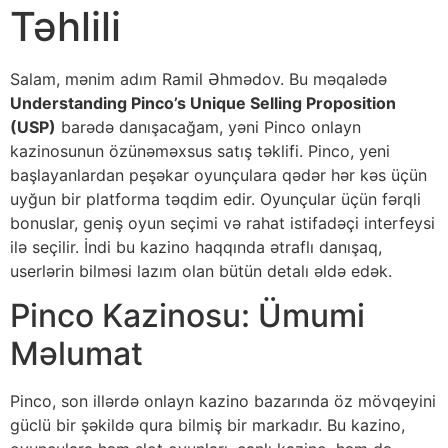
Təhlili
Salam, mənim adım Ramil Əhmədov. Bu məqalədə
Understanding Pinco’s Unique Selling Proposition
(USP)
barədə danışacağam, yəni Pinco onlayn
kazinosunun özünəməxsus satış təklifi. Pinco, yeni
başlayanlardan peşəkar oyunçulara qədər hər kəs üçün
uyğun bir platforma təqdim edir. Oyunçular üçün fərqli
bonuslar, geniş oyun seçimi və rahat istifadəçi interfeysi
ilə seçilir. İndi bu kazino haqqında ətraflı danışaq,
userlərin bilməsi lazım olan bütün detalı əldə edək.
Pinco Kazinosu: Ümumi
Məlumat
Pinco, son illərdə onlayn kazino bazarında öz mövqeyini
güclü bir şəkildə qura bilmiş bir markadır. Bu kazino,