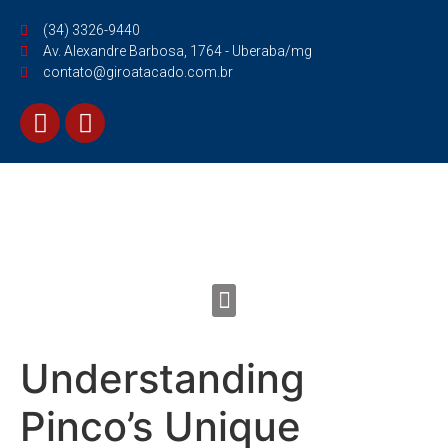
(34) 3326-9440
Av. Alexandre Barbosa, 1764 - Uberaba/mg
contato@giroatacado.com.br
Understanding
Pinco’s Unique