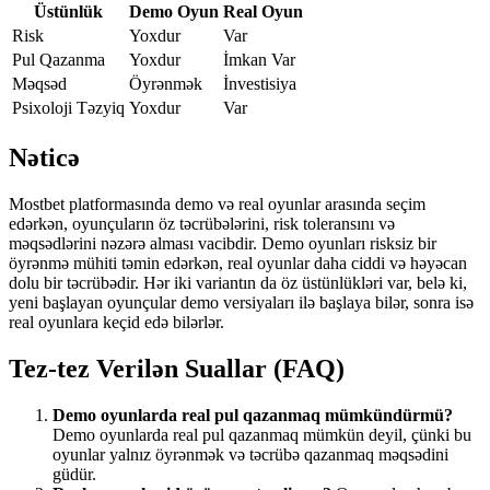
Üstünlük
Demo Oyun
Real Oyun
Risk
Yoxdur
Var
Pul Qazanma
Yoxdur
İmkan Var
Məqsəd
Öyrənmək
İnvestisiya
Psixoloji Təzyiq
Yoxdur
Var
Nəticə
Mostbet platformasında demo və real oyunlar arasında seçim
edərkən, oyunçuların öz təcrübələrini, risk toleransını və
məqsədlərini nəzərə alması vacibdir. Demo oyunları risksiz bir
öyrənmə mühiti təmin edərkən, real oyunlar daha ciddi və həyəcan
dolu bir təcrübədir. Hər iki variantın da öz üstünlükləri var, belə ki,
yeni başlayan oyunçular demo versiyaları ilə başlaya bilər, sonra isə
real oyunlara keçid edə bilərlər.
Tez-tez Verilən Suallar (FAQ)
Demo oyunlarda real pul qazanmaq mümkündürmü?
Demo oyunlarda real pul qazanmaq mümkün deyil, çünki bu
oyunlar yalnız öyrənmək və təcrübə qazanmaq məqsədini
güdür.