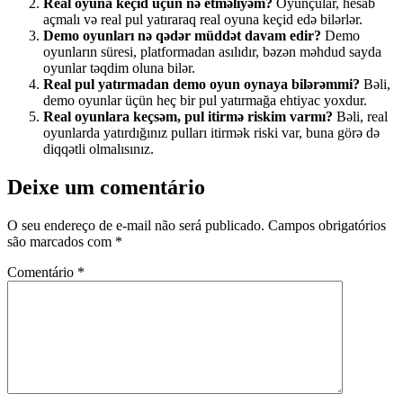
Real oyuna keçid üçün nə etməliyəm?
Oyunçular, hesab
açmalı və real pul yatıraraq real oyuna keçid edə bilərlər.
Demo oyunları nə qədər müddət davam edir?
Demo
oyunların süresi, platformadan asılıdır, bəzən məhdud sayda
oyunlar təqdim oluna bilər.
Real pul yatırmadan demo oyun oynaya bilərəmmi?
Bəli,
demo oyunlar üçün heç bir pul yatırmağa ehtiyac yoxdur.
Real oyunlara keçsəm, pul itirmə riskim varmı?
Bəli, real
oyunlarda yatırdığınız pulları itirmək riski var, buna görə də
diqqətli olmalısınız.
Deixe um comentário
O seu endereço de e-mail não será publicado.
Campos obrigatórios
são marcados com
*
Comentário
*