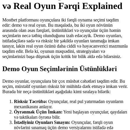
və Real Oyun Fərqi Explained
Mostbet platforması oyunçulara iki fərqli oynama seçimi təqdim
edir: demo və real oyun. Bu məqalədə, bu iki oyun növünün
arasında olan əsas fərqləri, üstünlükləri və oyunçular üçün həmin
seçimlərin necə tətbiq olunduğunu izah edəcəyik. Demo oyunları,
istifadəçilərə sadə və risksiz bir şəkildə oyunları tanımağa imkan
tanıyır, lakin real oyun özünü daha ciddi və həyəcanverici məzmunla
təqdim edir. Belə ki, oyunun məqsədini, strategiyaları və
seçimlərinizi başa düşmək üçün kritik bir bilik əldə edə bilərsiniz.
Demo Oyun Seçimlərinin Üstünlükləri
Demo oyunlar, oyunçulara bir çox müsbət cəhətləri təqdim edir. Bu
seçim, müxtəlif oyunları risksiz bir mühitdə dərk etməyə imkan verir.
Burada bir neçə üstünlükləri aşağıdakı kimi sıralaya bilərik:
Risksiz Təcrübə:
Oyunçular, real pul yatırmadan oyunların
mexanikasını anlayır.
Öyrənmək Üçün İmkan:
Yeni başlayan oyunçular, qaydaları
və taktikaları öyrənə bilir.
İstədiyiniz Oyunları Sınayın:
Oyunçular, fərqli oyun
növlərini sınamaq üçün demo versiyalarını istifadə edə