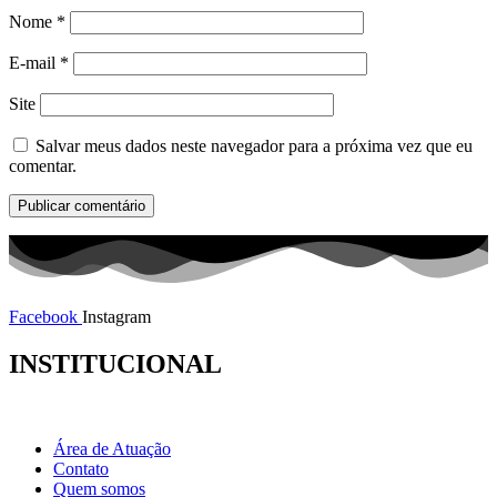
Nome
*
E-mail
*
Site
Salvar meus dados neste navegador para a próxima vez que eu
comentar.
Facebook
Instagram
INSTITUCIONAL
Área de Atuação
Contato
Quem somos