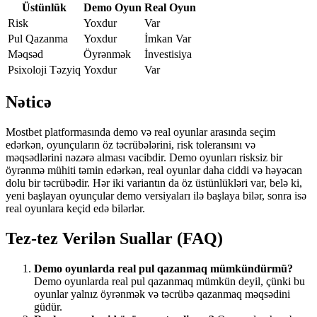
Üstünlük
Demo Oyun
Real Oyun
Risk
Yoxdur
Var
Pul Qazanma
Yoxdur
İmkan Var
Məqsəd
Öyrənmək
İnvestisiya
Psixoloji Təzyiq
Yoxdur
Var
Nəticə
Mostbet platformasında demo və real oyunlar arasında seçim
edərkən, oyunçuların öz təcrübələrini, risk toleransını və
məqsədlərini nəzərə alması vacibdir. Demo oyunları risksiz bir
öyrənmə mühiti təmin edərkən, real oyunlar daha ciddi və həyəcan
dolu bir təcrübədir. Hər iki variantın da öz üstünlükləri var, belə ki,
yeni başlayan oyunçular demo versiyaları ilə başlaya bilər, sonra isə
real oyunlara keçid edə bilərlər.
Tez-tez Verilən Suallar (FAQ)
Demo oyunlarda real pul qazanmaq mümkündürmü?
Demo oyunlarda real pul qazanmaq mümkün deyil, çünki bu
oyunlar yalnız öyrənmək və təcrübə qazanmaq məqsədini
güdür.