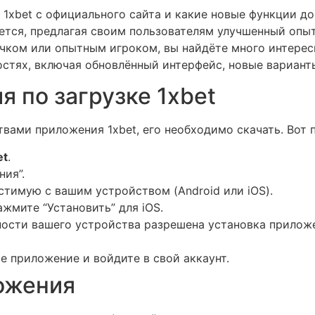
ь 1xbet с официального сайта и какие новые функции 
тся, предлагая своим пользователям улучшенный опыт 
ичком или опытным игроком, вы найдёте много интерес
тях, включая обновлённый интерфейс, новые варианты
 по загрузке 1xbet
ами приложения 1xbet, его необходимо скачать. Вот 
et
.
ия”.
тимую с вашим устройством (Android или iOS).
ажмите “Установить” для iOS.
сности вашего устройства разрешена установка прилож
е приложение и войдите в свой аккаунт.
ожения