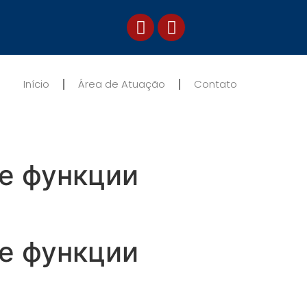
Início
Área de Atuação
Contato
ые функции
ые функции