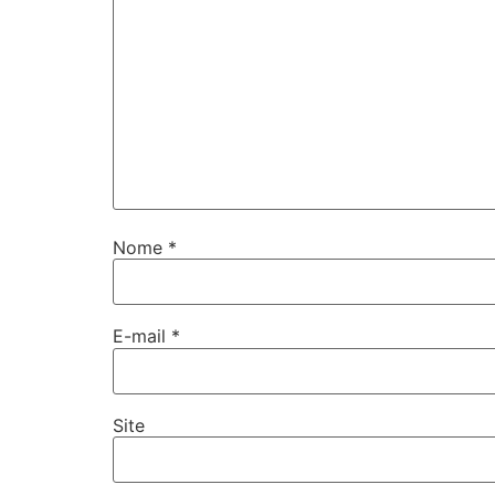
Nome
*
E-mail
*
Site