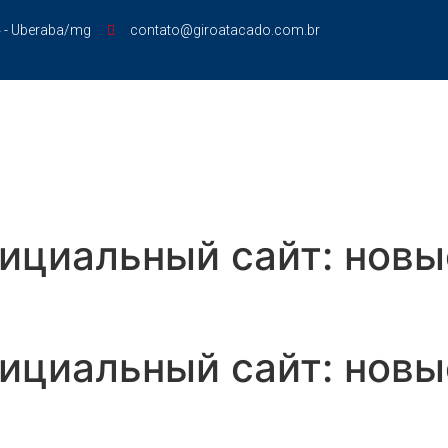
4 - Uberaba/mg
contato@giroatacado.com.br
фициальный сайт: нов
фициальный сайт: нов