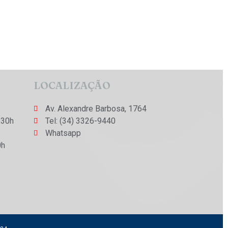
LOCALIZAÇÃO
Av. Alexandre Barbosa, 1764
:30h
Tel: (34) 3326-9440
Whatsapp
0h