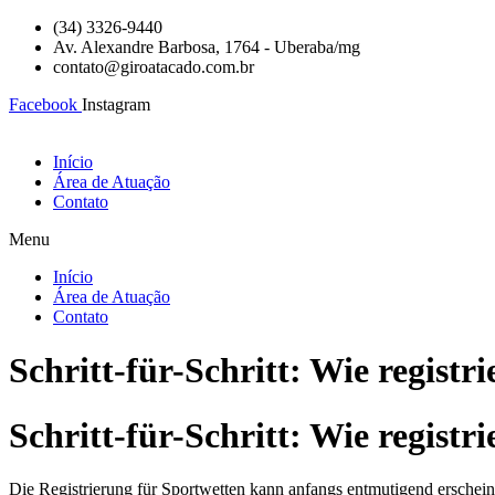
Ir
(34) 3326-9440
para
Av. Alexandre Barbosa, 1764 - Uberaba/mg
o
contato@giroatacado.com.br
conteúdo
Facebook
Instagram
Início
Área de Atuação
Contato
Menu
Início
Área de Atuação
Contato
Schritt-für-Schritt: Wie registr
Schritt-für-Schritt: Wie registr
Die Registrierung für Sportwetten kann anfangs entmutigend erscheinen