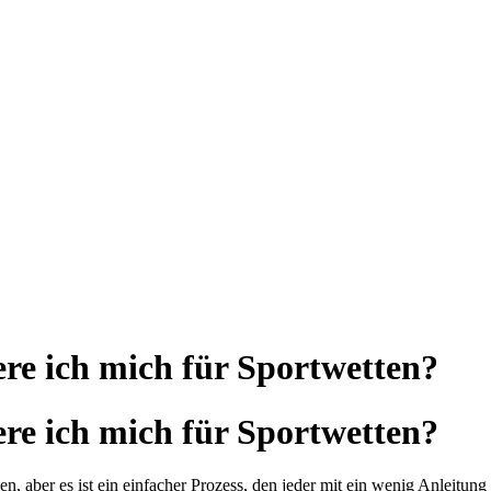
iere ich mich für Sportwetten?
iere ich mich für Sportwetten?
, aber es ist ein einfacher Prozess, den jeder mit ein wenig Anleitung 