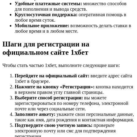
Удобные платежные системы:
множество способов
для пополнения и вывода средств.
Круглосуточная поддержка:
оперативная помощь в
любое время суток.
Мобильное приложение:
возможность делать ставки в
любое время и в любом месте.
Шаги для регистрации на
официальном сайте 1хбет
Чтобы стать частью 1хбет, выполните следующие шаги:
Перейдите на официальный сайт:
введите адрес сайта
1хбет в браузере.
Нажмите на кнопку «Регистрация»:
кнопка находится
в верхнем правом углу главной страницы.
Выберите способ регистрации:
вы можете
зарегистрироваться по номеру телефона, электронной
почте или через социальные сети.
Заполните анкету:
укажите свои персональные данные,
такие как имя, дата рождения и контактная информация.
Подтвердите свою учетную запись:
проверьте
электронную почту или смс для подтверждения
регистрации.