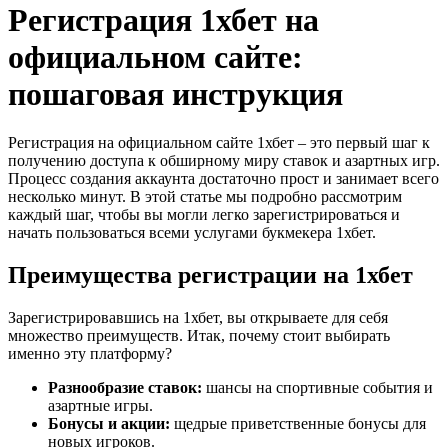
Регистрация 1хбет на
официальном сайте:
пошаговая инструкция
Регистрация на официальном сайте 1хбет – это первый шаг к
получению доступа к обширному миру ставок и азартных игр.
Процесс создания аккаунта достаточно прост и занимает всего
несколько минут. В этой статье мы подробно рассмотрим
каждый шаг, чтобы вы могли легко зарегистрироваться и
начать пользоваться всеми услугами букмекера 1хбет.
Преимущества регистрации на 1хбет
Зарегистрировавшись на 1хбет, вы открываете для себя
множество преимуществ. Итак, почему стоит выбирать
именно эту платформу?
Разнообразие ставок:
шансы на спортивные события и
азартные игры.
Бонусы и акции:
щедрые приветственные бонусы для
новых игроков.