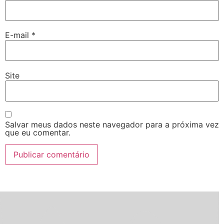
E-mail
*
Site
Salvar meus dados neste navegador para a próxima vez
que eu comentar.