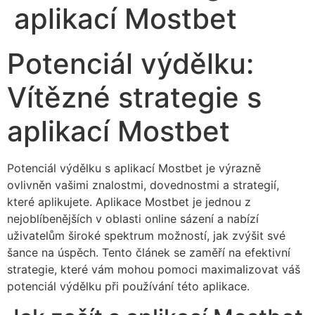
aplikací Mostbet
Potenciál výdělku:
Vítězné strategie s
aplikací Mostbet
Potenciál výdělku s aplikací Mostbet je výrazně
ovlivněn vašimi znalostmi, dovednostmi a strategií,
které aplikujete. Aplikace Mostbet je jednou z
nejoblíbenějších v oblasti online sázení a nabízí
uživatelům široké spektrum možností, jak zvýšit své
šance na úspěch. Tento článek se zaměří na efektivní
strategie, které vám mohou pomoci maximalizovat váš
potenciál výdělku při používání této aplikace.