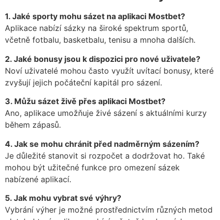
1. Jaké sporty mohu sázet na aplikaci Mostbet?
Aplikace nabízí sázky na široké spektrum sportů,
včetně fotbalu, basketbalu, tenisu a mnoha dalších.
2. Jaké bonusy jsou k dispozici pro nové uživatele?
Noví uživatelé mohou často využít uvítací bonusy, které
zvyšují jejich počáteční kapitál pro sázení.
3. Můžu sázet živě přes aplikaci Mostbet?
Ano, aplikace umožňuje živé sázení s aktuálními kurzy
během zápasů.
4. Jak se mohu chránit před nadměrným sázením?
Je důležité stanovit si rozpočet a dodržovat ho. Také
mohou být užitečné funkce pro omezení sázek
nabízené aplikací.
5. Jak mohu vybrat své výhry?
Vybrání výher je možné prostřednictvím různých metod