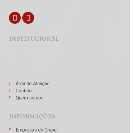
INSTITUCIONAL
Área de Atuação
Contato
Quem somos
INFORMAÇÕES
Empresas do Grupo