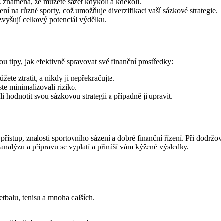
ž znamená, že můžete sázet kdykoli a kdekoli.
ní na různé sporty, což umožňuje diverzifikaci vaší sázkové strategie.
vyšují celkový potenciál výdělku.
u tipy, jak efektivně spravovat své finanční prostředky:
ete ztratit, a nikdy ji nepřekračujte.
te minimalizovali riziko.
i hodnotit svou sázkovou strategii a případně ji upravit.
stup, znalosti sportovního sázení a dobré finanční řízení. Při dodržov
 analýzu a přípravu se vyplatí a přináší vám kýžené výsledky.
etbalu, tenisu a mnoha dalších.