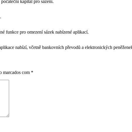
 počáteční kapitál pro sázení.
.
ečné funkce pro omezení sázek nabízené aplikací.
aplikace nabízí, včetně bankovních převodů a elektronických peněžene
ão marcados com
*