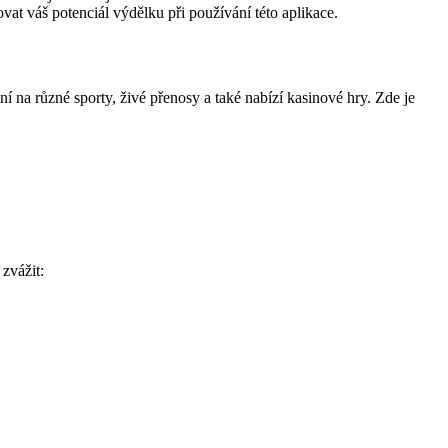
at váš potenciál výdělku při používání této aplikace.
ní na různé sporty, živé přenosy a také nabízí kasinové hry. Zde je
zvážit: