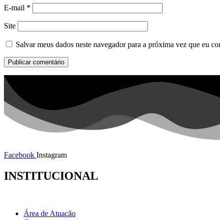
E-mail
*
Site
Salvar meus dados neste navegador para a próxima vez que eu co
Facebook
Instagram
INSTITUCIONAL
Área de Atuação