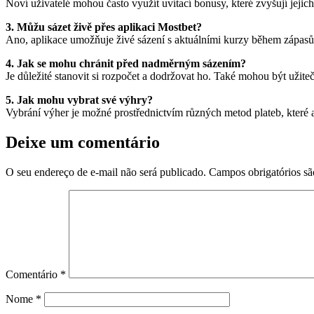
Noví uživatelé mohou často využít uvítací bonusy, které zvyšují jejich
3. Můžu sázet živě přes aplikaci Mostbet?
Ano, aplikace umožňuje živé sázení s aktuálními kurzy během zápasů
4. Jak se mohu chránit před nadměrným sázením?
Je důležité stanovit si rozpočet a dodržovat ho. Také mohou být užit
5. Jak mohu vybrat své výhry?
Vybrání výher je možné prostřednictvím různých metod plateb, které 
Deixe um comentário
O seu endereço de e-mail não será publicado.
Campos obrigatórios s
Comentário
*
Nome
*