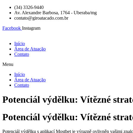
Ir
(34) 3326-9440
para
Av. Alexandre Barbosa, 1764 - Uberaba/mg
o
contato@giroatacado.com.br
conteúdo
Facebook
Instagram
Início
Área de Atuação
Contato
Menu
Início
Área de Atuação
Contato
Potenciál výdělku: Vítězné strat
Potenciál výdělku: Vítězné strat
Potenciál výdělku s aplikací Mostbet je výrazně ovlivněn vašimi znalos