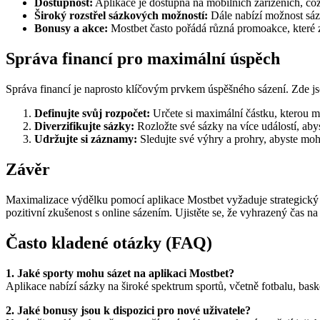
Dostupnost:
Aplikace je dostupná na mobilních zařízeních, co
Široký rozstřel sázkových možností:
Dále nabízí možnost sáze
Bonusy a akce:
Mostbet často pořádá různá promoakce, které z
Správa financí pro maximální úspěch
Správa financí je naprosto klíčovým prvkem úspěšného sázení. Zde jso
Definujte svůj rozpočet:
Určete si maximální částku, kterou můž
Diverzifikujte sázky:
Rozložte své sázky na více událostí, abys
Udržujte si záznamy:
Sledujte své výhry a prohry, abyste mohl
Závěr
Maximalizace výdělku pomocí aplikace Mostbet vyžaduje strategický pří
pozitivní zkušenost s online sázením. Ujistěte se, že vyhrazený čas na
Často kladené otázky (FAQ)
1. Jaké sporty mohu sázet na aplikaci Mostbet?
Aplikace nabízí sázky na široké spektrum sportů, včetně fotbalu, bask
2. Jaké bonusy jsou k dispozici pro nové uživatele?