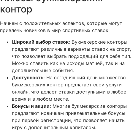
контор
Начнем с положительных аспектов, которые могут
привлечь новичков в мир спортивных ставок.
Широкий выбор ставок:
Букмекерские конторы
предлагают различные варианты ставок на спорт,
что позволяет выбрать подходящий для себя тип.
Можно ставить как на исходы матчей, так и на
дополнительные события.
Доступность:
На сегодняшний день множество
букмекерских контор предлагает свои услуги
онлайн, что делает ставки доступными в любое
время и в любом месте.
Бонусы и акции:
Многие букмекерские конторы
предлагают новичкам привлекательные бонусы
при первой регистрации, что позволяет начать
игру с дополнительным капиталом.