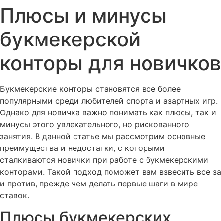
Плюсы и минусы
букмекерской
конторы для новичков
Букмекерские конторы становятся все более
популярными среди любителей спорта и азартных игр.
Однако для новичка важно понимать как плюсы, так и
минусы этого увлекательного, но рискованного
занятия. В данной статье мы рассмотрим основные
преимущества и недостатки, с которыми
сталкиваются новички при работе с букмекерскими
конторами. Такой подход поможет вам взвесить все за
и против, прежде чем делать первые шаги в мире
ставок.
Плюсы букмекерских