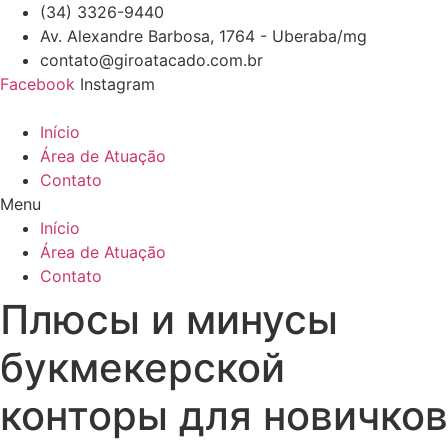
Ir
(34) 3326-9440
para
Av. Alexandre Barbosa, 1764 - Uberaba/mg
o
contato@giroatacado.com.br
conteúdo
Facebook
Instagram
Início
Área de Atuação
Contato
Menu
Início
Área de Atuação
Contato
Плюсы и минусы
букмекерской
конторы для новичков