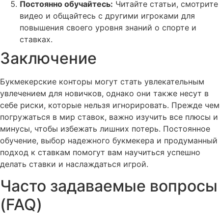
Постоянно обучайтесь:
Читайте статьи, смотрите
видео и общайтесь с другими игроками для
повышения своего уровня знаний о спорте и
ставках.
Заключение
Букмекерские конторы могут стать увлекательным
увлечением для новичков, однако они также несут в
себе риски, которые нельзя игнорировать. Прежде чем
погружаться в мир ставок, важно изучить все плюсы и
минусы, чтобы избежать лишних потерь. Постоянное
обучение, выбор надежного букмекера и продуманный
подход к ставкам помогут вам научиться успешно
делать ставки и наслаждаться игрой.
Часто задаваемые вопросы
(FAQ)