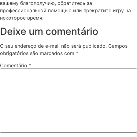
вашему благополучию, обратитесь за
профессиональной помощью или прекратите игру на
некоторое время.
Deixe um comentário
O seu endereço de e-mail não será publicado.
Campos
obrigatórios são marcados com
*
Comentário
*