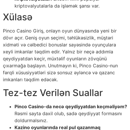
kriptovalyutalarla da işləmək şansı var.
Xülasə
Pinco Casino Giriş, onlayn oyun dünyasında yeni bir
dövr açır. Geniş oyun seçimi, təhlükəsizlik, müştəri
xidməti və cəlbedici bonuslar sayəsində oyunçulara
xeyli imkanlar təqdim edir. Yalnız bir neçə addımla
qeydiyyatdan keçir, müxtəlif oyunların zövqünü
çıxarmağa başlayın. Unutmayın ki, Pinco Casino-nun
fərqli xüsusiyyətləri sizə sonsuz əyləncə və qazanc
imkanları təqdim edəcək.
Tez-tez Verilən Suallar
Pinco Casino-da necə qeydiyyatdan keçməliyəm?
Rəsmi sayta daxil olub, sadə qeydiyyat formasını
doldurmalsınız.
Kazino oyunlarında real pul qazanmaq