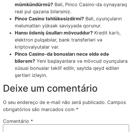
mümkündürmü?
Bəli, Pinco Casino-da oynayaraq
real pul qazana bilərsiniz.
Pinco Casino təhlükəsizdirmi?
Bəli, oyunçuların
məlumatları yüksək səviyyədə qorunur.
Hansı ödəniş üsulları mövcuddur?
Kredit kartı,
elektron pulqabılar, bank transferləri və
kriptovalyutalar var.
Pinco Casino-da bonusları necə əldə edə
bilərəm?
Yeni başlayanlara və mövcud oyunçulara
xüsusi bonuslar təklif edilir, saytda qeyd edilən
şərtləri izləyin.
Deixe um comentário
O seu endereço de e-mail não será publicado.
Campos
obrigatórios são marcados com
*
Comentário
*