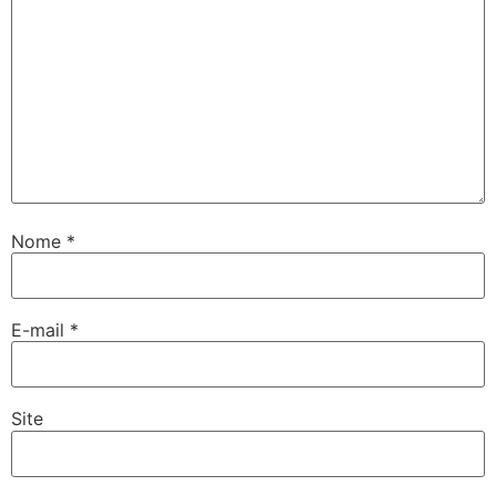
Nome
*
E-mail
*
Site