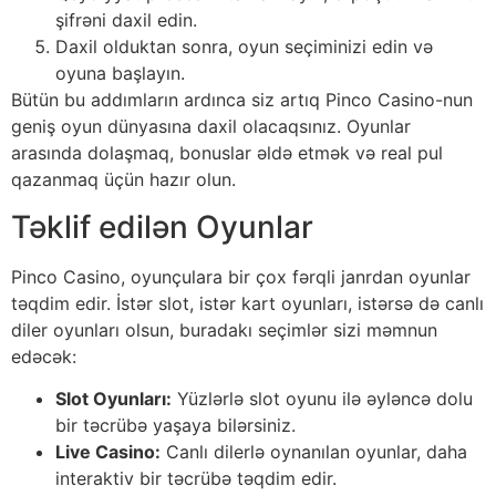
şifrəni daxil edin.
Daxil olduktan sonra, oyun seçiminizi edin və
oyuna başlayın.
Bütün bu addımların ardınca siz artıq Pinco Casino-nun
geniş oyun dünyasına daxil olacaqsınız. Oyunlar
arasında dolaşmaq, bonuslar əldə etmək və real pul
qazanmaq üçün hazır olun.
Təklif edilən Oyunlar
Pinco Casino, oyunçulara bir çox fərqli janrdan oyunlar
təqdim edir. İstər slot, istər kart oyunları, istərsə də canlı
diler oyunları olsun, buradakı seçimlər sizi məmnun
edəcək:
Slot Oyunları:
Yüzlərlə slot oyunu ilə əyləncə dolu
bir təcrübə yaşaya bilərsiniz.
Live Casino:
Canlı dilerlə oynanılan oyunlar, daha
interaktiv bir təcrübə təqdim edir.