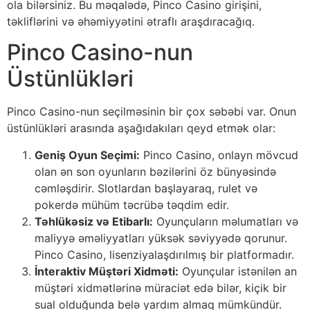
ola bilərsiniz. Bu məqalədə, Pinco Casino girişini,
təkliflərini və əhəmiyyətini ətraflı araşdıracağıq.
Pinco Casino-nun
Üstünlükləri
Pinco Casino-nun seçilməsinin bir çox səbəbi var. Onun
üstünlükləri arasında aşağıdakıları qeyd etmək olar:
Geniş Oyun Seçimi:
Pinco Casino, onlayn mövcud
olan ən son oyunların bəzilərini öz bünyəsində
cəmləşdirir. Slotlardan başlayaraq, rulet və
pokerdə mühüm təcrübə təqdim edir.
Təhlükəsiz və Etibarlı:
Oyunçuların məlumatları və
maliyyə əməliyyatları yüksək səviyyədə qorunur.
Pinco Casino, lisenziyalaşdırılmış bir platformadır.
İnteraktiv Müştəri Xidməti:
Oyunçular istənilən an
müştəri xidmətlərinə müraciət edə bilər, kiçik bir
sual olduğunda belə yardım almaq mümkündür.