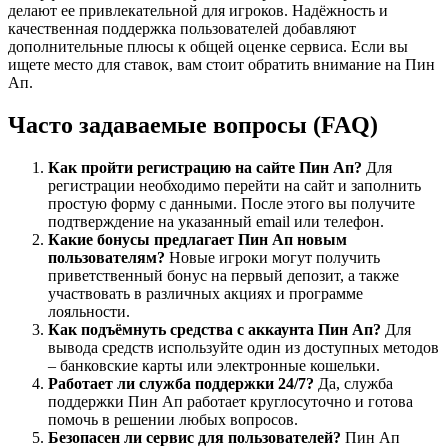
делают ее привлекательной для игроков. Надёжность и
качественная поддержка пользователей добавляют
дополнительные плюсы к общей оценке сервиса. Если вы
ищете место для ставок, вам стоит обратить внимание на Пин
Ап.
Часто задаваемые вопросы (FAQ)
Как пройти регистрацию на сайте Пин Ап?
Для
регистрации необходимо перейти на сайт и заполнить
простую форму с данными. После этого вы получите
подтверждение на указанный email или телефон.
Какие бонусы предлагает Пин Ап новым
пользователям?
Новые игроки могут получить
приветственный бонус на первый депозит, а также
участвовать в различных акциях и программе
лояльности.
Как подъёмнуть средства с аккаунта Пин Ап?
Для
вывода средств используйте один из доступных методов
– банковские карты или электронные кошельки.
Работает ли служба поддержки 24/7?
Да, служба
поддержки Пин Ап работает круглосуточно и готова
помочь в решении любых вопросов.
Безопасен ли сервис для пользователей?
Пин Ап