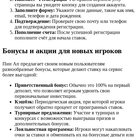
страницы вы увидите кнопку для создания аккаунта.
Заполните форму:
Укажите свои данные, такие как имя,
email, телефон и дата рождения.
Подтверждение:
Проверьте свою почту или телефон
для подтверждения регистрации.
Пополнение счета:
После успешной регистрации
пополните счёт для начала ставок.
Бонусы и акции для новых игроков
Пин Ап предлагает своим новым пользователям
разнообразные бонусы, которые делают ставку на сервис
более выгодной:
Приветственный бонус:
Обычно это 100% на первый
депозит, что позволяет игрокам удвоить свои
первоначальные инвестиции.
Кэшбэк:
Периодическая акция, при которой игроки
получают обратно процент от проигранных ставок.
Турнирные предложения:
Участие в турнирах и
конкурсах с возможностью выигрыша призов и
дополнительных бонусов.
Лояльностная программа:
Игроки могут накапливать
очки за ставки и обменивать их на бонусные деньги или