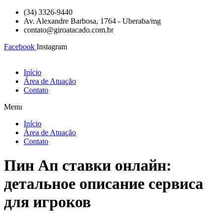
Ir
(34) 3326-9440
para
Av. Alexandre Barbosa, 1764 - Uberaba/mg
o
contato@giroatacado.com.br
conteúdo
Facebook
Instagram
Início
Área de Atuação
Contato
Menu
Início
Área de Atuação
Contato
Пин Ап ставки онлайн:
детальное описание сервиса
для игроков