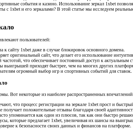
ортивные события и казино. Использование зеркал 1xbet позвол
ты с 1xbet и его зеркалами? В этой статье мы исследуем реальн
кало
ивлекают пользователей:
 к сайту 1xbet даже в случае блокировок основного домена.
яет оригинальный сайт, что делает его использование интуити
 частотой, что обеспечивает постоянный доступ к актуальным с
ы выигрышей приходят быстрее, чем на многих других платфор
ователям огромный выбор игр и спортивных событий для ставок.
ало
мы. Вот некоторые из наиболее распространенных впечатлений
ают, что процесс регистрации на зеркале 1xbet прост и быстры
е получает положительные отзывы благодаря своей адаптивнос
сто упоминается как один из плюсов, так как они быстро реш
сы, которые предлагает 1xbet, увеличивая их шансы на выигры
верие к безопасности своих данных и финансов на платформе.