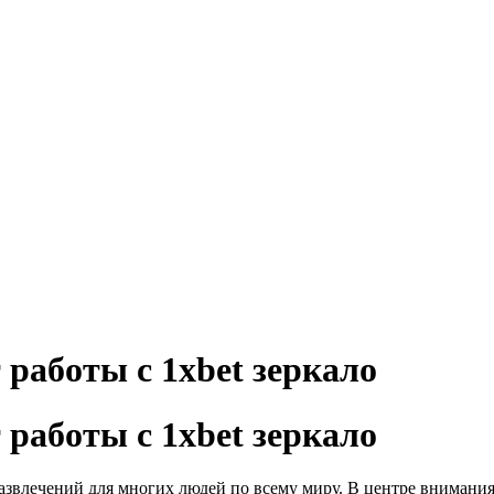
работы с 1xbet зеркало
работы с 1xbet зеркало
азвлечений для многих людей по всему миру. В центре внимания