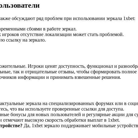
ользователи
акже обсуждают ряд проблем при использовании зеркала 1xbet:
временными сбоями в работе зеркал.
 игроков отсутствие локализации может стать проблемой.
ую ссылку на зеркало.
ложительные. Игроки ценят доступность, функционал и разнообр
льные, так и отрицательные отзывы, чтобы сформировать полное
точников информации и принимать взвешенные решения.
актуальные зеркала на специализированных форумах или в соци
тесь, что вы используете проверенные ссылки для доступа.
ичные бонусы для новых пользователей и регулярные акции для 
 отмечают высокую скорость обработки выплат в 1xbet.
стройстве?
Да, 1xbet зеркало поддерживает мобильные устройств