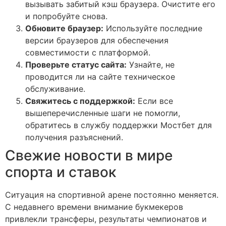
вызывать забитый кэш браузера. Очистите его
и попробуйте снова.
Обновите браузер:
Используйте последние
версии браузеров для обеспечения
совместимости с платформой.
Проверьте статус сайта:
Узнайте, не
проводится ли на сайте техническое
обслуживание.
Свяжитесь с поддержкой:
Если все
вышеперечисленные шаги не помогли,
обратитесь в службу поддержки Мостбет для
получения разъяснений.
Свежие новости в мире
спорта и ставок
Ситуация на спортивной арене постоянно меняется.
С недавнего времени внимание букмекеров
привлекли трансферы, результаты чемпионатов и