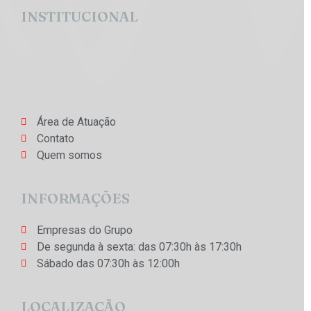
INSTITUCIONAL
Área de Atuação
Contato
Quem somos
INFORMAÇÕES
Empresas do Grupo
De segunda à sexta: das 07:30h às 17:30h
Sábado das 07:30h às 12:00h
LOCALIZAÇÃO