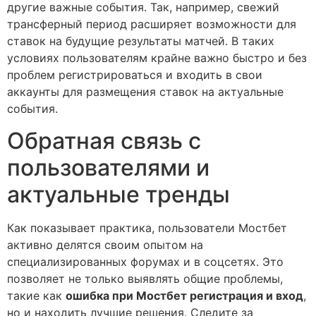
другие важные события. Так, например, свежий
трансферный период расширяет возможности для
ставок на будущие результаты матчей. В таких
условиях пользователям крайне важно быстро и без
проблем регистрироваться и входить в свои
аккаунты для размещения ставок на актуальные
события.
Обратная связь с
пользователями и
актуальные тренды
Как показывает практика, пользователи Мостбет
активно делятся своим опытом на
специализированных форумах и в соцсетях. Это
позволяет не только выявлять общие проблемы,
такие как
ошибка при Мостбет регистрация и вход
,
но и находить лучшие решения. Следите за