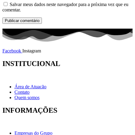
Salvar meus dados neste navegador para a próxima vez que eu
comentar.
Facebook
Instagram
INSTITUCIONAL
Área de Atuação
Contato
Quem somos
INFORMAÇÕES
Empresas do Grupo