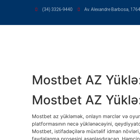
(34) 3326-9440
Av. Alexandre Barbosa, 176
Mostbet AZ Yüklə:
Mostbet AZ Yüklə:
Mostbet az yükləmək, onlayn mərclər və oyunl
platformasının necə yüklənəcəyini, qeydiyyatd
Mostbet, istifadəçilərə müxtəlif idman növləri
faydalanma prosesini asanlaşdıracaq. Həmçini