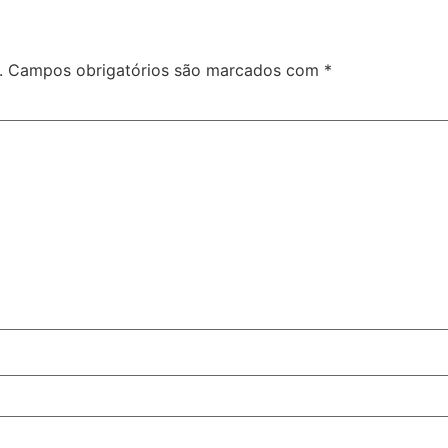
.
Campos obrigatórios são marcados com
*