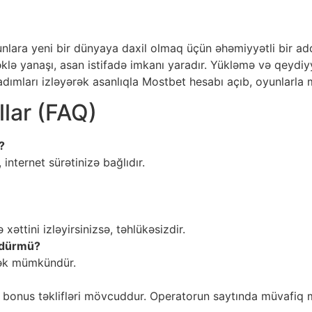
ara yeni bir dünyaya daxil olmaq üçün əhəmiyyətli bir addı
əklə yanaşı, asan istifadə imkanı yaradır. Yükləmə və qeydiyy
adımları izləyərək asanlıqla Mostbet hesabı açıb, oyunlarla m
lar (FAQ)
?
nternet sürətinizə bağlıdır.
əttini izləyirsinizsə, təhlükəsizdir.
ndürmü?
tmək mümkündür.
 bonus təklifləri mövcuddur. Operatorun saytında müvafiq mə