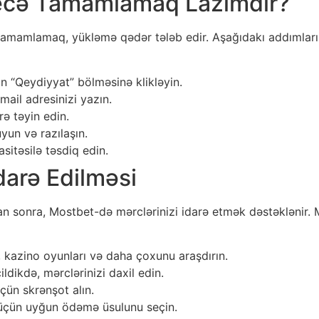
Necə Tamamlamaq Lazımdır?
amamlamaq, yükləmə qədər tələb edir. Aşağıdakı addımları 
n “Qeydiyyat” bölməsinə klikləyin.
mail adresinizi yazın.
rə təyin edin.
yun və razılaşın.
sitəsilə təsdiq edin.
darə Edilməsi
sonra, Mostbet-də mərclərinizi idarə etmək dəstəklənir. M
 kazino oyunları və daha çoxunu araşdırın.
ldikdə, mərclərinizi daxil edin.
çün skrənşot alın.
çün uyğun ödəmə üsulunu seçin.