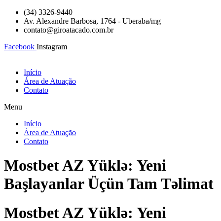
Ir
(34) 3326-9440
para
Av. Alexandre Barbosa, 1764 - Uberaba/mg
o
contato@giroatacado.com.br
conteúdo
Facebook
Instagram
Início
Área de Atuação
Contato
Menu
Início
Área de Atuação
Contato
Mostbet AZ Yüklə: Yeni
Başlayanlar Üçün Tam Təlimat
Mostbet AZ Yüklə: Yeni