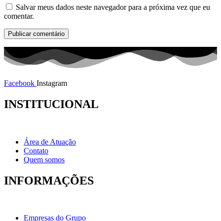
Salvar meus dados neste navegador para a próxima vez que eu
comentar.
Facebook
Instagram
INSTITUCIONAL
Área de Atuação
Contato
Quem somos
INFORMAÇÕES
Empresas do Grupo