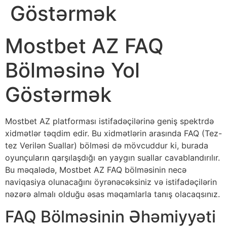
Göstərmək
Mostbet AZ FAQ
Bölməsinə Yol
Göstərmək
Mostbet AZ platforması istifadəçilərinə geniş spektrdə
xidmətlər təqdim edir. Bu xidmətlərin arasında FAQ (Tez-
tez Verilən Suallar) bölməsi də mövcuddur ki, burada
oyunçuların qarşılaşdığı ən yaygın suallar cavablandırılır.
Bu məqalədə, Mostbet AZ FAQ bölməsinin necə
naviqasiya olunacağını öyrənəcəksiniz və istifadəçilərin
nəzərə almalı olduğu əsas məqamlarla tanış olacaqsınız.
FAQ Bölməsinin Əhəmiyyəti