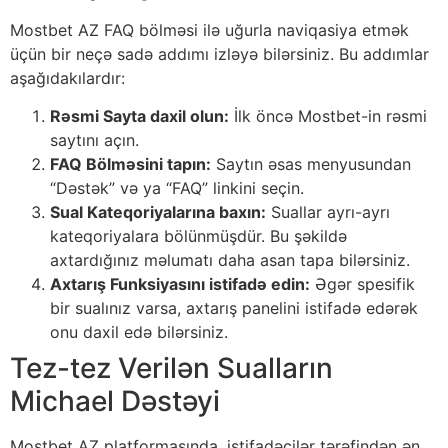
Mostbet AZ FAQ bölməsi ilə uğurla naviqasiya etmək
üçün bir neçə sadə addımı izləyə bilərsiniz. Bu addımlar
aşağıdakılardır:
Rəsmi Sayta daxil olun:
İlk öncə Mostbet-in rəsmi
saytını açın.
FAQ Bölməsini tapın:
Saytın əsas menyusundan
“Dəstək” və ya “FAQ” linkini seçin.
Sual Kateqoriyalarına baxın:
Suallar ayrı-ayrı
kateqoriyalara bölünmüşdür. Bu şəkildə
axtardığınız məlumatı daha asan tapa bilərsiniz.
Axtarış Funksiyasını istifadə edin:
Əgər spesifik
bir sualınız varsa, axtarış panelini istifadə edərək
onu daxil edə bilərsiniz.
Tez-tez Verilən Sualların
Michael Dəstəyi
Mostbet AZ platformasında, istifadəçilər tərəfindən ən