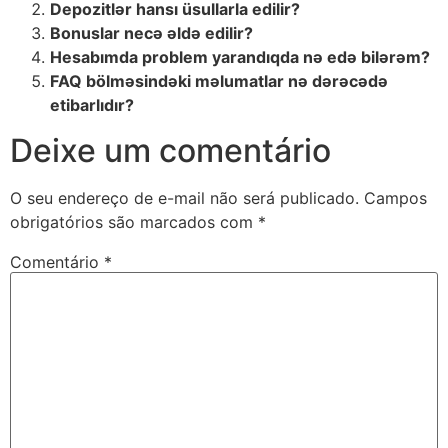
Depozitlər hansı üsullarla edilir?
Bonuslar necə əldə edilir?
Hesabımda problem yarandıqda nə edə bilərəm?
FAQ bölməsindəki məlumatlar nə dərəcədə
etibarlıdır?
Deixe um comentário
O seu endereço de e-mail não será publicado.
Campos
obrigatórios são marcados com
*
Comentário
*