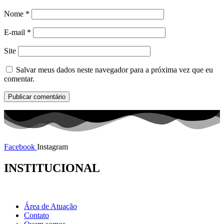
Nome
*
E-mail
*
Site
Salvar meus dados neste navegador para a próxima vez que eu
comentar.
Facebook
Instagram
INSTITUCIONAL
Área de Atuação
Contato