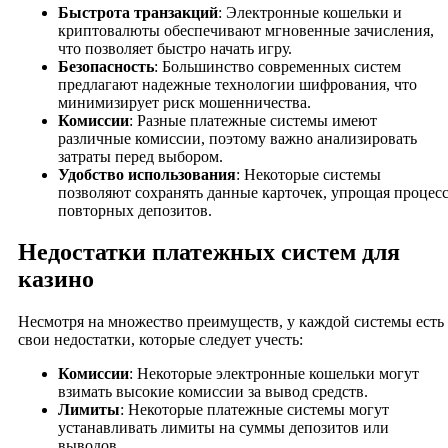
Быстрота транзакций
: Электронные кошельки и
криптовалюты обеспечивают мгновенные зачисления,
что позволяет быстро начать игру.
Безопасность
: Большинство современных систем
предлагают надежные технологии шифрования, что
минимизирует риск мошенничества.
Комиссии
: Разные платежные системы имеют
различные комиссии, поэтому важно анализировать
затраты перед выбором.
Удобство использования
: Некоторые системы
позволяют сохранять данные карточек, упрощая процес
повторных депозитов.
Недостатки платежных систем для
казино
Несмотря на множество преимуществ, у каждой системы есть
свои недостатки, которые следует учесть:
Комиссии
: Некоторые электронные кошельки могут
взимать высокие комиссии за вывод средств.
Лимиты
: Некоторые платежные системы могут
устанавливать лимиты на суммы депозитов или
выводов.