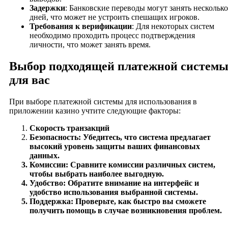
Задержки
: Банковские переводы могут занять несколько
дней, что может не устроить спешащих игроков.
Требования к верификации
: Для некоторых систем
необходимо проходить процесс подтверждения
личности, что может занять время.
Выбор подходящей платежной систем
для вас
При выборе платежной системы для использования в
приложении казино учтите следующие факторы:
Скорость транзакций
Безопасность
: Убедитесь, что система предлагает
высокий уровень защиты ваших финансовых
данных.
Комиссии
: Сравните комиссии различных систем,
чтобы выбрать наиболее выгодную.
Удобство
: Обратите внимание на интерфейс и
удобство использования выбранной системы.
Поддержка
: Проверьте, как быстро вы сможете
получить помощь в случае возникновения проблем.