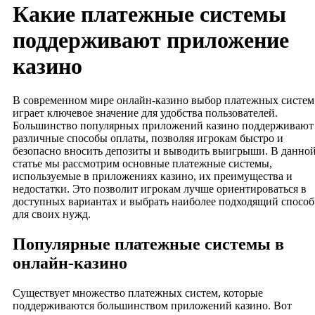
Какие платежные системы
поддерживают приложение
казино
В современном мире онлайн-казино выбор платежных систем
играет ключевое значение для удобства пользователей.
Большинство популярных приложений казино поддерживают
различные способы оплаты, позволяя игрокам быстро и
безопасно вносить депозиты и выводить выигрыши. В данно
статье мы рассмотрим основные платежные системы,
используемые в приложениях казино, их преимущества и
недостатки. Это позволит игрокам лучше ориентироваться в
доступных вариантах и выбрать наиболее подходящий способ
для своих нужд.
Популярные платежные системы в
онлайн-казино
Существует множество платежных систем, которые
поддерживаются большинством приложений казино. Вот