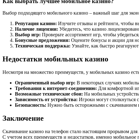
Как выбрать лучшее мобильное казино?
Выбор подходящего мобильного казино – важный шаг для экон
Репутация казино:
Изучите отзывы и рейтинги, чтобы в
Наличие лицензии:
Убедитесь, что казино лицензирован
Выбор игр:
Проверьте ассортимент игр, чтобы убедиться,
Бонусные предложения:
Оцените бонусы и акции для н
Техническая поддержка:
Узнайте, как быстро реагируют
Недостатки мобильных казино
Несмотря на множество преимуществ, у мобильных казино есть 
Ограниченный выбор игр:
В некоторых случаях мобиль
Требования к интернет-соединению:
Для комфортной иг
Возможные технические сбои:
На мобильных устройства
Зависимость от устройства:
Игроки могут столкнуться с
Безопасность:
Нужно быть осторожными с скачиванием п
Заключение
Скачивание казино на телефон стало настоящим прорывом для 
С учетом всех преимуществ и недостатков, именно мобильное 