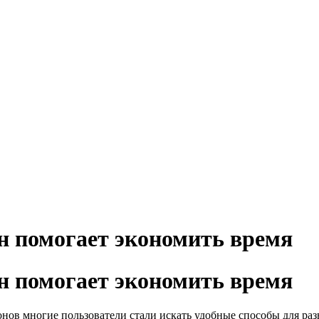
он помогает экономить время
он помогает экономить время
нов многие пользователи стали искать удобные способы для ра