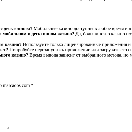
 с десктопным?
Мобильные казино доступны в любое время и в
на мобильном и десктопном казино?
Да, большинство казино по
ом казино?
Используйте только лицензированные приложения и 
ает?
Попробуйте перезапустить приложение или загрузить его сн
ного казино?
Время вывода зависит от выбранного метода, но 
ão marcados com
*