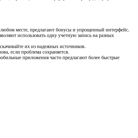
 любом месте, предлагают бонусы и упрощенный интерфейс.
зволяют использовать одну учетную запись на разных
скачивайте их из надежных источников.
ова, если проблема сохраняется.
мобильные приложения часто предлагают более быстрые