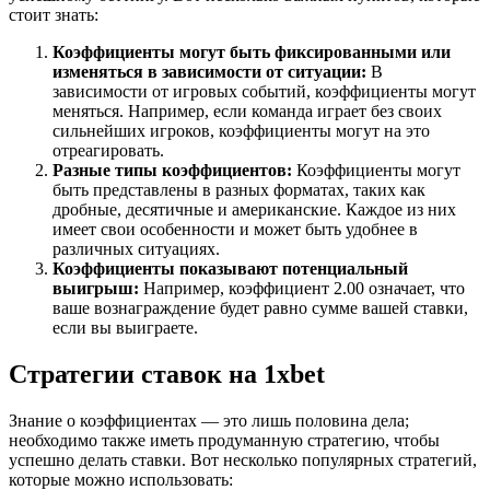
стоит знать:
Коэффициенты могут быть фиксированными или
изменяться в зависимости от ситуации:
В
зависимости от игровых событий, коэффициенты могут
меняться. Например, если команда играет без своих
сильнейших игроков, коэффициенты могут на это
отреагировать.
Разные типы коэффициентов:
Коэффициенты могут
быть представлены в разных форматах, таких как
дробные, десятичные и американские. Каждое из них
имеет свои особенности и может быть удобнее в
различных ситуациях.
Коэффициенты показывают потенциальный
выигрыш:
Например, коэффициент 2.00 означает, что
ваше вознаграждение будет равно сумме вашей ставки,
если вы выиграете.
Стратегии ставок на 1xbet
Знание о коэффициентах — это лишь половина дела;
необходимо также иметь продуманную стратегию, чтобы
успешно делать ставки. Вот несколько популярных стратегий,
которые можно использовать: