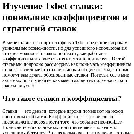
Изучение 1xbet ставки:
понимание коэффициентов и
стратегий ставок
В мире ставок на спорт платформа 1xbet предлагает игрокам
уникальные возможности, но для успешного использования
этих возможностей важно понимать, как работают
коэффициенты и какие стратегии можно применять. В этой
статье мы подробно рассмотрим, как понимать коэффициенты
ставок, различные стратегии ставок и общие советы, которые
помогут вам делать обоснованные ставки. Погрузитесь в мир
азартных игр и узнайте, как максимально использовать свои
шансы на успех.
Что такое ставки и коэффициенты?
Ставки — это деньги, которые игроки помещают на исход
спортивных событий. Коэффициенты — это числовое
представление вероятности того, что событие произойдет.
Понимание этих основных понятий является ключом к
успешному беттингу. Вот несколько важных пунктов, которые