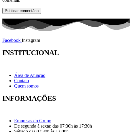
comentar.
Facebook
Instagram
INSTITUCIONAL
Área de Atuação
Contato
Quem somos
INFORMAÇÕES
Empresas do Grupo
De segunda à sexta: das 07:30h às 17:30h
Sábado das 07:30h às 12:00h